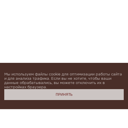
Мы используем файлы cookie для оптимизации работы сайта
и для анализа трафика. Если вы не хотите, чтобы ваши
данные обрабатывались, вы можете отключить их в
настройках браузера.
ПРИНЯТЬ
Подпишитесь, чтобы быть в курсе новинок и получать
индивидуальные предложения от KHAN.Cashmere