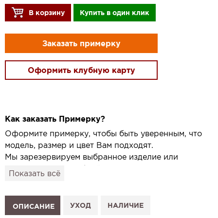
В корзину
Купить в один клик
Заказать примерку
Оформить клубную карту
Как заказать Примерку?
Оформите примерку, чтобы быть уверенным, что
модель, размер и цвет Вам подходят.
Мы зарезервируем выбранное изделие или
привезём его в удобный для вас салон и
Показать всё
подготовим к Вашему визиту.
Как это работает:
1. Выберите изделие на сайте.
УХОД
НАЛИЧИЕ
ОПИСАНИЕ
2. Нажмите «Заказать примерку» и выберите салон.