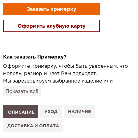
Заказать примерку
Оформить клубную карту
Как заказать Примерку?
Оформите примерку, чтобы быть уверенным, что
модель, размер и цвет Вам подходят.
Мы зарезервируем выбранное изделие или
привезём его в удобный для вас салон и
Показать всё
подготовим к Вашему визиту.
Как это работает:
1. Выберите изделие на сайте.
УХОД
НАЛИЧИЕ
ОПИСАНИЕ
2. Нажмите «Заказать примерку» и выберите салон.
3. Заполните форму и отправьте заявку.
ДОСТАВКА И ОПЛАТА
4. Мы свяжемся с Вами, подтвердим заказ и