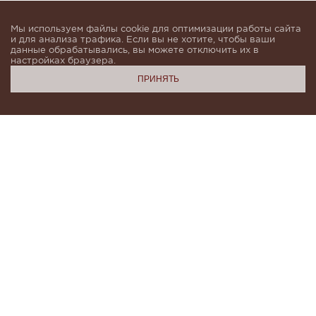
Мы используем файлы cookie для оптимизации работы сайта
и для анализа трафика. Если вы не хотите, чтобы ваши
данные обрабатывались, вы можете отключить их в
настройках браузера.
ПРИНЯТЬ
Подпишитесь, чтобы быть в курсе новинок и получать
индивидуальные предложения от KHAN.Cashmere
email
Я даю согласие на обработку моих
персональных данных в соответствии с
условиями
Политики конфиденциальности
и
Политики обработки персональных данных
.