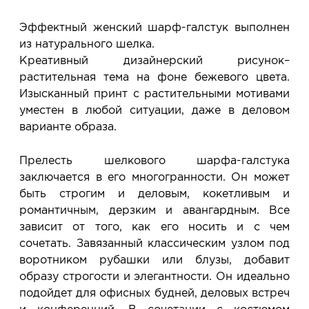
сообщим, когда изделие будет готово к примерке.
Услуга бесплатная и ни к чему не обязывает: Вы
Эффектный женский шарф-галстук выполнен
примеряете в салоне и уже на месте решаете,
из натурального шелка.
покупать или нет.
Креативный дизайнерский рисунок–
Планируйте визит в удобное для Вас время -
растительная тема на фоне бежевого цвета.
резерв действует 5 дней.
Изысканный принт с растительными мотивами
уместен в любой ситуации, даже в деловом
варианте образа.
Прелесть шелкового шарфа-галстука
заключается в его многогранности. Он может
быть строгим и деловым, кокетливым и
романтичным, дерзким и авангардным. Все
зависит от того, как его носить и с чем
сочетать. Завязанный классическим узлом под
воротником рубашки или блузы, добавит
образу строгости и элегантности. Он идеально
подойдет для офисных будней, деловых встреч