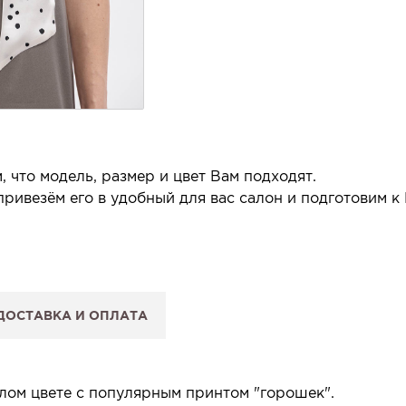
 что модель, размер и цвет Вам подходят.
ривезём его в удобный для вас салон и подготовим к
 салон.
 сообщим, когда изделие будет готово к примерке.
ДОСТАВКА И ОПЛАТА
: Вы примеряете в салоне и уже на месте решаете, пок
 резерв действует 5 дней.
ом цвете с популярным принтом "горошек".