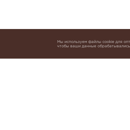
Мы используем файлы cookie для опт
чтобы ваши данные обрабатывались,
Подпишитесь, чтобы быть в курсе нов
email
Я даю согласие на обработку 
и
Политики обработки персон