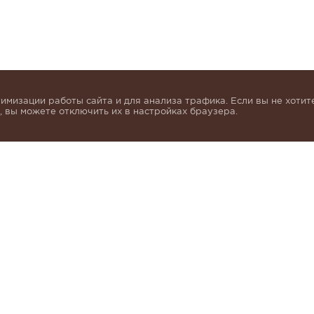
имизации работы сайта и для анализа трафика. Если вы не хотите
 вы можете отключить их в настройках браузера.
инок и получать индивидуальные предложения от KHA
моих персональных данных в соответствии с условия
альных данных
.