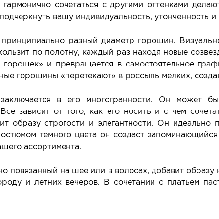
 гармонично сочетаться с другими оттенками делаю
подчеркнуть вашу индивидуальность, утонченность и
 принципиально разный диаметр горошин. Визуально
скользит по полотну, каждый раз находя новые созвез
в горошек» и превращается в самостоятельное гра
ные горошины «перетекают» в россыпь мелких, созда
 заключается в его многогранности. Он может бы
Все зависит от того, как его носить и с чем сочета
ит образу строгости и элегантности. Он идеально 
костюмом темного цвета он создаст запоминающийся 
шего ассортимента.
о повязанный на шее или в волосах, добавит образу
ороду и летних вечеров. В сочетании с платьем па