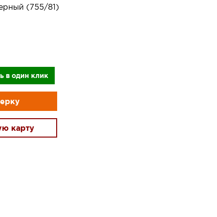
ерный (755/81)
ь в один клик
мерку
ую карту