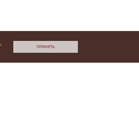
,
ПРИНЯТЬ
N.Cashmere
ми
Политики конфиденциальности