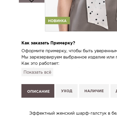
Как заказать Примерку?
Оформите примерку, чтобы быть уверенным,
Мы зарезервируем выбранное изделие или п
Как это работает:
1. Выберите изделие на сайте.
Показать всё
2. Нажмите «Заказать примерку» и выберите
3. Заполните форму и отправьте заявку.
4. Мы свяжемся с Вами, подтвердим заказ и
УХОД
НАЛИЧИЕ
ОПИСАНИЕ
Услуга бесплатная и ни к чему не обязывает
Планируйте визит в удобное для Вас время -
Эффектный женский шарф-галстук в бел