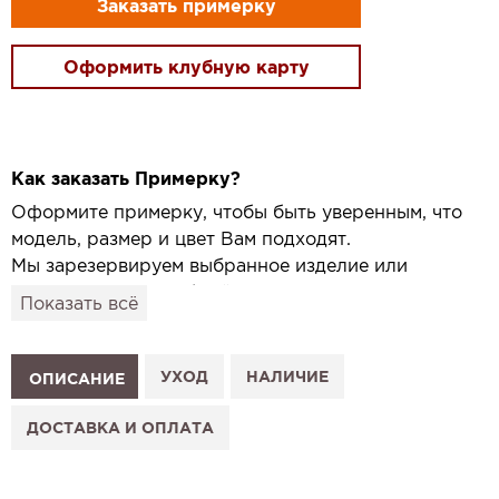
Заказать примерку
Оформить клубную карту
Как заказать Примерку?
Оформите примерку, чтобы быть уверенным, что
модель, размер и цвет Вам подходят.
Мы зарезервируем выбранное изделие или
привезём его в удобный для вас салон и
Показать всё
подготовим к Вашему визиту.
Как это работает:
1. Выберите изделие на сайте.
УХОД
НАЛИЧИЕ
ОПИСАНИЕ
2. Нажмите «Заказать примерку» и выберите салон.
3. Заполните форму и отправьте заявку.
ДОСТАВКА И ОПЛАТА
4. Мы свяжемся с Вами, подтвердим заказ и
сообщим, когда изделие будет готово к примерке.