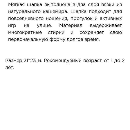
Услуга бесплатная и ни к чему не обязывает: Вы
Мягкая шапка выполнена в два слоя вязки из
примеряете в салоне и уже на месте решаете,
натурального кашемира. Шапка подходит для
покупать или нет.
повседневного ношения, прогулок и активных
Планируйте визит в удобное для Вас время -
игр на улице. Материал выдерживает
резерв действует 5 дней.
многократные стирки и сохраняет свою
первоначальную форму долгое время.
Размер:21*23 м. Рекомендуемый возраст от 1 до 2
лет.