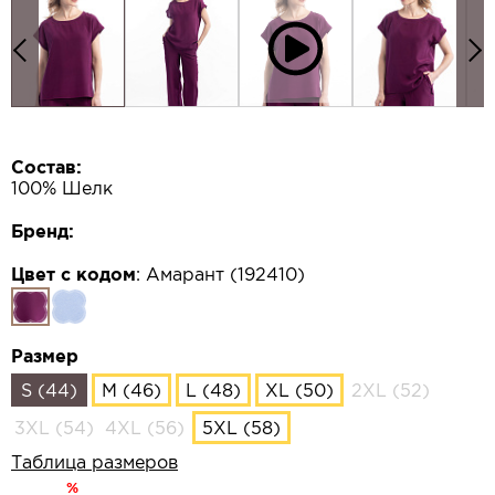
Состав:
100% Шелк
Бренд:
Цвет с кодом
:
Амарант (192410)
Размер
S (44)
M (46)
L (48)
XL (50)
2XL (52)
3XL (54)
4XL (56)
5XL (58)
Таблица размеров
%