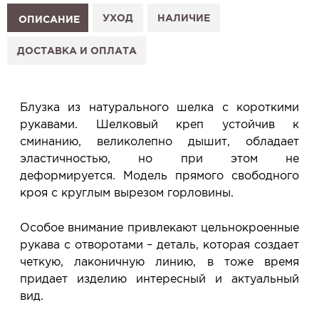
1. Выберите изделие на сайте.
УХОД
НАЛИЧИЕ
ОПИСАНИЕ
2. Нажмите «Заказать примерку» и выберите салон.
3. Заполните форму и отправьте заявку.
ДОСТАВКА И ОПЛАТА
4. Мы свяжемся с Вами, подтвердим заказ и
сообщим, когда изделие будет готово к примерке.
Услуга бесплатная и ни к чему не обязывает: Вы
Блузка из натурального шелка с короткими
примеряете в салоне и уже на месте решаете,
рукавами. Шелковый креп устойчив к
покупать или нет.
сминанию, великолепно дышит, обладает
Планируйте визит в удобное для Вас время -
эластичностью, но при этом не
резерв действует 5 дней.
деформируется. Модель прямого свободного
кроя с круглым вырезом горловины.
Особое внимание привлекают цельнокроенные
рукава с отворотами – деталь, которая создает
четкую, лаконичную линию, в тоже время
придает изделию интересный и актуальный
вид.