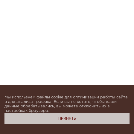
Мы используем файлы cookie для оптимизации работы сайта
и для анализа трафика. Если вы не хотите, чтобы ваши
данные обрабатывались, вы можете отключить их в
настройках браузера.
ПРИНЯТЬ