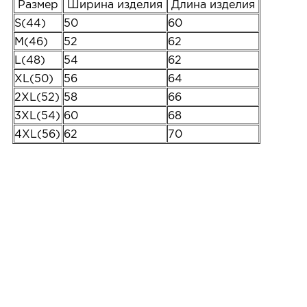
Размер
Ширина изделия
Длина изделия
S(44)
50
60
M(46)
52
62
L(48)
54
62
XL(50)
56
64
2XL(52)
58
66
3XL(54)
60
68
4XL(56)
62
70