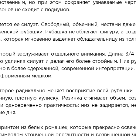
ественным, но при этом сохраняет узнаваемые чер
зонов не сходит с подиумов.
ется ее силуэт. Свободный, объемный, местами даж
нской рубашки. Рубашка не облегает фигуру, а созд
а, которая мгновенно выделяет обладательницу из тол
торый заслуживает отдельного внимания. Длина 3/4
но удлиняя силуэт и делая его более стройным. Низ р
но в более сдержанной, современной интерпретации.
есформенным мешком.
торое радикально меняет восприятие всей рубашки.
нную, плотную кулиску. Резинка стягивает объем, со
 одновременно практичность: низ не задирается, н
ие дня.
интом из белых ромашек, которые прекрасно освежа
 символом утонченной элегантности и возвышенной чи