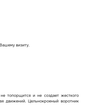
 Вашему визиту.
упать или нет.
 не топорщится и не создает жесткого
вая движений. Цельнокроеный воротник