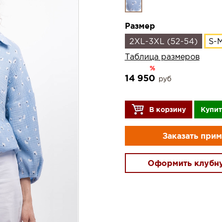
Размер
2XL-3XL (52-54)
S-M
Таблица размеров
%
14 950
руб
В корзину
Купит
Заказать при
Оформить клубн