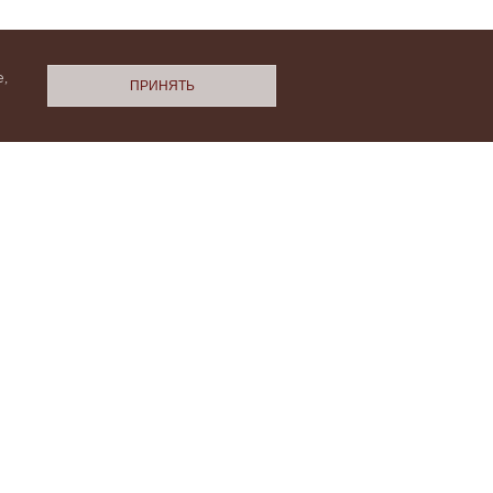
,
ПРИНЯТЬ
N.Cashmere
ми
Политики конфиденциальности