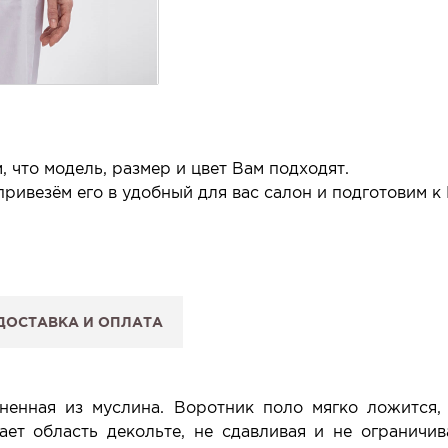
 что модель, размер и цвет Вам подходят.
ривезём его в удобный для вас салон и подготовим к
 салон.
 сообщим, когда изделие будет готово к примерке.
ДОСТАВКА И ОПЛАТА
: Вы примеряете в салоне и уже на месте решаете, пок
 резерв действует 5 дней.
ненная из муслина. Воротник поло мягко ложится,
ает область декольте, не сдавливая и не ограничи