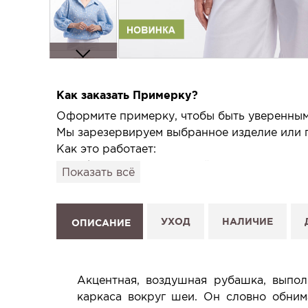
Как заказать Примерку?
Оформите примерку, чтобы быть уверенным,
Мы зарезервируем выбранное изделие или п
Как это работает:
1. Выберите изделие на сайте.
Показать всё
2. Нажмите «Заказать примерку» и выберите
3. Заполните форму и отправьте заявку.
4. Мы свяжемся с Вами, подтвердим заказ и
УХОД
НАЛИЧИЕ
ОПИСАНИЕ
Услуга бесплатная и ни к чему не обязывает
Планируйте визит в удобное для Вас время -
Акцентная, воздушная рубашка, выпол
каркаса вокруг шеи. Он словно обним