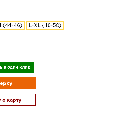
 (44-46)
L-XL (48-50)
ь в один клик
мерку
ую карту