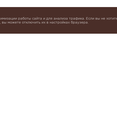
имизации работы сайта и для анализа трафика. Если вы не хотите
 вы можете отключить их в настройках браузера.
инок и получать индивидуальные предложения от KHA
моих персональных данных в соответствии с условия
альных данных
.