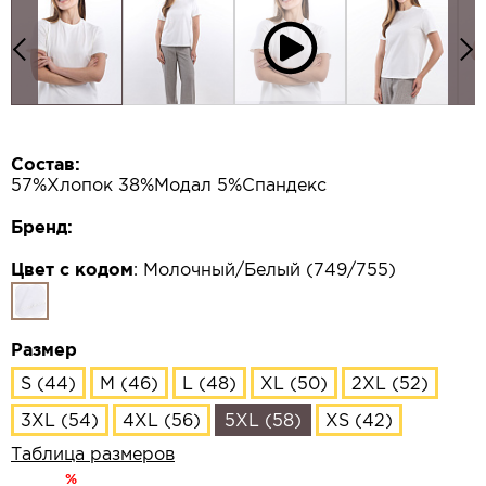
Состав:
57%Хлопок 38%Модал 5%Спандекс
Бренд:
Цвет с кодом
:
Молочный/Белый (749/755)
Размер
S (44)
M (46)
L (48)
XL (50)
2XL (52)
3XL (54)
4XL (56)
5XL (58)
XS (42)
Таблица размеров
%