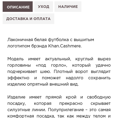
1. Выберите изделие на сайте.
УХОД
НАЛИЧИЕ
ОПИСАНИЕ
2. Нажмите «Заказать примерку» и выберите салон.
3. Заполните форму и отправьте заявку.
ДОСТАВКА И ОПЛАТА
4. Мы свяжемся с Вами, подтвердим заказ и
сообщим, когда изделие будет готово к примерке.
Услуга бесплатная и ни к чему не обязывает: Вы
Лаконичная белая футболка с вышитым
примеряете в салоне и уже на месте решаете,
логотипом брэнда Khan.Cashmere.
покупать или нет.
Планируйте визит в удобное для Вас время -
Модель имеет актуальный, круглый вырез
резерв действует 5 дней.
горловины «под горло», который удачно
подчеркивает шею. Плотный ворот выглядит
эффектно и поможет надолго сохранить
изделию опрятный внешний вид.
Изделие имеет прямой крой и свободную
посадку, которая прекрасно скрывает
силуэтные линии. Полуприлегание – это самая
комфортная посадка, так как между телом и