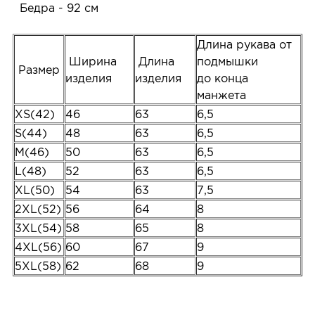
Бедра - 92 см
Длина рукава от
Ширина
Длина
подмышки
Размер
изделия
изделия
до конца
манжета
XS(42)
46
63
6,5
S(44)
48
63
6,5
M(46)
50
63
6,5
L(48)
52
63
6,5
XL(50)
54
63
7,5
2XL(52)
56
64
8
3XL(54)
58
65
8
4XL(56)
60
67
9
5XL(58)
62
68
9