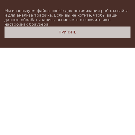
Мы используем файлы cookie для оптимизации работы сайта
и для анализа трафика. Если вы не хотите, чтобы ваши
данные обрабатывались, вы можете отключить их в
настройках браузера.
ПРИНЯТЬ
Подпишитесь, чтобы быть в курсе новинок и получать
индивидуальные предложения от KHAN.Cashmere
email
Я даю согласие на обработку моих
персональных данных в соответствии с
условиями
Политики конфиденциальности
и
Политики обработки персональных данных
.