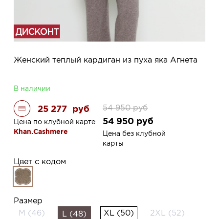
Женский теплый кардиган из пуха яка Агнета
В наличии
54 950
руб
25 277
руб
54 950
руб
Цена по клубной карте
Khan.Cashmere
Цена без клубной
карты
Цвет с кодом
Размер
M (46)
XL (50)
2XL (52)
L (48)