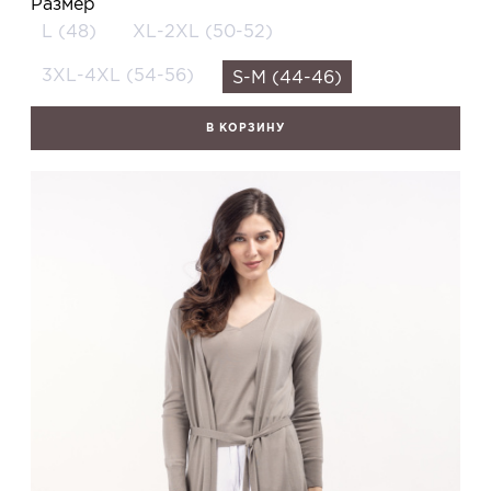
Размер
L (48)
XL-2XL (50-52)
3XL-4XL (54-56)
S-M (44-46)
В КОРЗИНУ