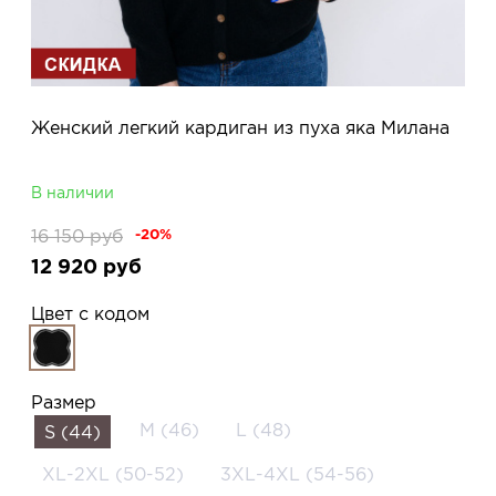
Женский легкий кардиган из пуха яка Милана
В наличии
16 150
руб
-20%
12 920
руб
Цвет с кодом
Размер
M (46)
L (48)
S (44)
XL-2XL (50-52)
3XL-4XL (54-56)