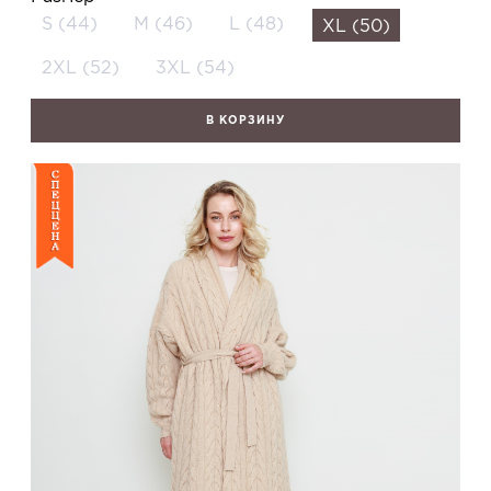
S (44)
M (46)
L (48)
XL (50)
2XL (52)
3XL (54)
В КОРЗИНУ