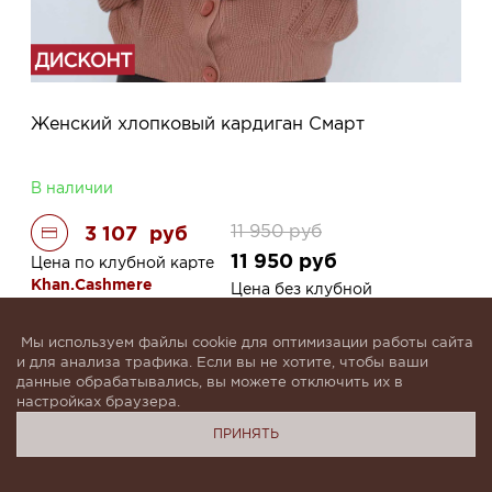
Женский хлопковый кардиган Смарт
В наличии
11 950
руб
3 107
руб
11 950
руб
Цена по клубной карте
Khan.Cashmere
Цена без клубной
карты
Мы используем файлы cookie для оптимизации работы сайта
Цвет с кодом
и для анализа трафика. Если вы не хотите, чтобы ваши
данные обрабатывались, вы можете отключить их в
настройках браузера.
ПРИНЯТЬ
Размер
M-L (46-48)
XL-2XL (50-52)