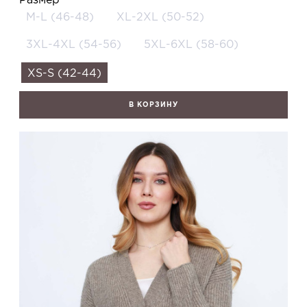
M-L (46-48)
XL-2XL (50-52)
3XL-4XL (54-56)
5XL-6XL (58-60)
XS-S (42-44)
В КОРЗИНУ