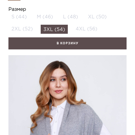
Размер
S (44)
M (46)
L (48)
XL (50)
2XL (52)
4XL (56)
3XL (54)
В КОРЗИНУ