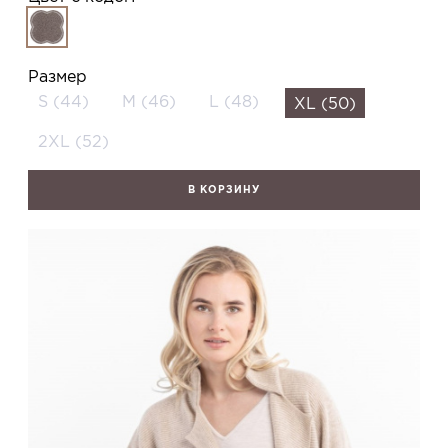
Размер
S (44)
M (46)
L (48)
XL (50)
2XL (52)
В КОРЗИНУ