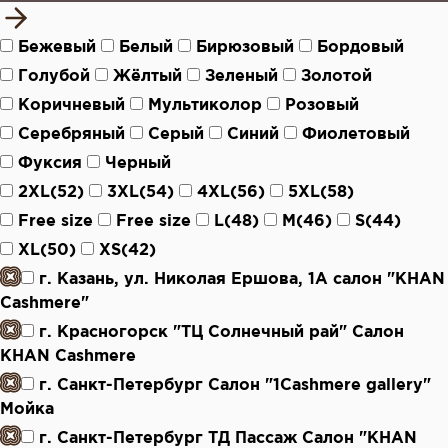
Бежевый
Белый
Бирюзовый
Бордовый
Голубой
Жёлтый
Зеленый
Золотой
Коричневый
Мультиколор
Розовый
Серебряный
Серый
Синий
Фиолетовый
Фуксия
Черный
2XL(52)
3XL(54)
4XL(56)
5XL(58)
Free size
Free size
L(48)
M(46)
S(44)
XL(50)
XS(42)
г. Казань, ул. Николая Ершова, 1А салон "KHAN
Cashmere"
г. Красногорск "ТЦ Солнечный рай" Салон
KHAN Cashmere
г. Санкт-Петербург Салон "1Cashmere gallery"
Мойка
г. Санкт-Петербург ТД Пассаж Салон "KHAN