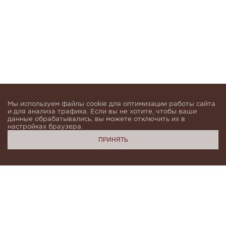
Мы используем файлы cookie для оптимизации работы сайта
и для анализа трафика. Если вы не хотите, чтобы ваши
данные обрабатывались, вы можете отключить их в
настройках браузера.
ПРИНЯТЬ
Подпишитесь, чтобы быть в курсе новинок и получать
индивидуальные предложения от KHAN.Cashmere