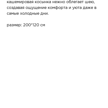
кашемировая косынка нежно облегает шею,
примеряете в салоне и уже на месте решаете,
создавая ощущение комфорта и уюта даже в
покупать или нет.
самые холодные дни.
Планируйте визит в удобное для Вас время -
резерв действует 5 дней.
размер: 200*120 см