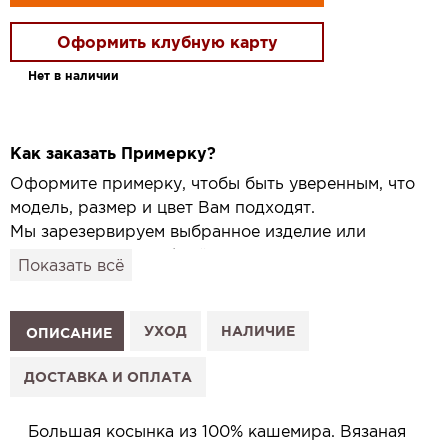
Оформить клубную карту
Нет в наличии
Как заказать Примерку?
Оформите примерку, чтобы быть уверенным, что
модель, размер и цвет Вам подходят.
Мы зарезервируем выбранное изделие или
привезём его в удобный для вас салон и
Показать всё
подготовим к Вашему визиту.
Как это работает:
1. Выберите изделие на сайте.
УХОД
НАЛИЧИЕ
ОПИСАНИЕ
2. Нажмите «Заказать примерку» и выберите салон.
3. Заполните форму и отправьте заявку.
ДОСТАВКА И ОПЛАТА
4. Мы свяжемся с Вами, подтвердим заказ и
сообщим, когда изделие будет готово к примерке.
Большая косынка из 100% кашемира. Вязаная
Услуга бесплатная и ни к чему не обязывает: Вы