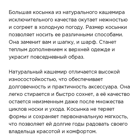
сообщим, когда изделие будет готово к примерке.
Услуга бесплатная и ни к чему не обязывает: Вы
Большая косынка из натурального кашемира
примеряете в салоне и уже на месте решаете,
исключительного качества окутает нежностью
покупать или нет.
и согреет в холодную погоду. Размер косынки
Планируйте визит в удобное для Вас время -
позволяет носить ее различными способами.
резерв действует 5 дней.
Она заменит вам и шапку, и шарф. Станет
теплым дополнением к верхней одежде и
украсит повседневный образ.
Натуральный кашемир отличается высокой
износостойкостью, что обеспечивает
долговечность и практичность аксессуара. Она
легко стирается и быстро сохнет, а её качество
остается неизменным даже после множества
циклов носки и ухода. Косынка не теряет
формы и сохраняет первоначальную мягкость,
что позволяет ей долгие годы радовать своего
владельца красотой и комфортом.