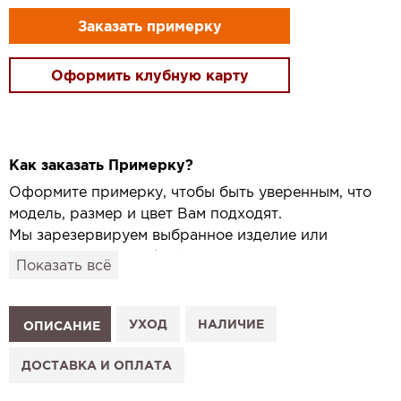
Заказать примерку
Оформить клубную карту
Как заказать Примерку?
Оформите примерку, чтобы быть уверенным, что
модель, размер и цвет Вам подходят.
Мы зарезервируем выбранное изделие или
привезём его в удобный для вас салон и
Показать всё
подготовим к Вашему визиту.
Как это работает:
1. Выберите изделие на сайте.
УХОД
НАЛИЧИЕ
ОПИСАНИЕ
2. Нажмите «Заказать примерку» и выберите салон.
3. Заполните форму и отправьте заявку.
ДОСТАВКА И ОПЛАТА
4. Мы свяжемся с Вами, подтвердим заказ и