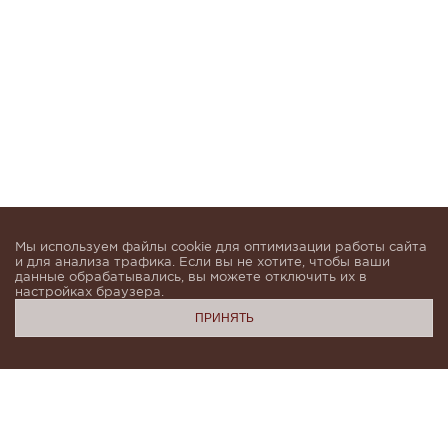
Мы используем файлы cookie для оптимизации работы сайта
и для анализа трафика. Если вы не хотите, чтобы ваши
данные обрабатывались, вы можете отключить их в
настройках браузера.
ПРИНЯТЬ
Подпишитесь, чтобы быть в курсе новинок и получать
индивидуальные предложения от KHAN.Cashmere