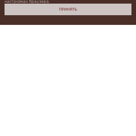
настройках браузера.
ПРИНЯТЬ
Подпишитесь, чтобы быть в курсе новинок и получать
индивидуальные предложения от KHAN.Cashmere
email
Я даю согласие на обработку моих
персональных данных в соответствии с
условиями
Политики конфиденциальности
и
Политики обработки персональных данных
.