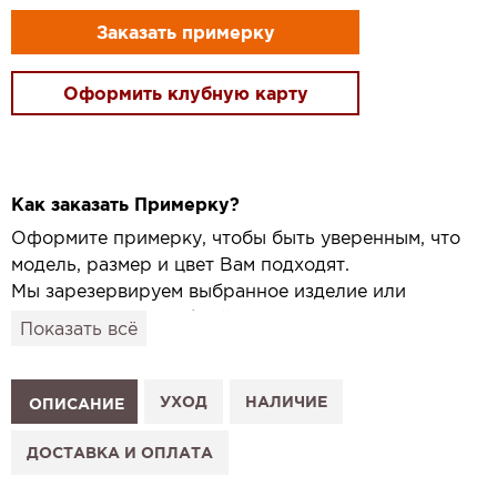
Заказать примерку
Оформить клубную карту
Как заказать Примерку?
Оформите примерку, чтобы быть уверенным, что
модель, размер и цвет Вам подходят.
Мы зарезервируем выбранное изделие или
привезём его в удобный для вас салон и
Показать всё
подготовим к Вашему визиту.
Как это работает:
1. Выберите изделие на сайте.
УХОД
НАЛИЧИЕ
ОПИСАНИЕ
2. Нажмите «Заказать примерку» и выберите салон.
3. Заполните форму и отправьте заявку.
ДОСТАВКА И ОПЛАТА
4. Мы свяжемся с Вами, подтвердим заказ и