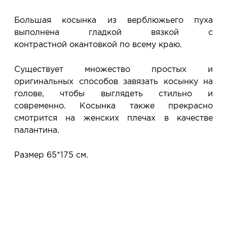
сообщим, когда изделие будет готово к примерке.
Услуга бесплатная и ни к чему не обязывает: Вы
Большая косынка из верблюжьего пуха
примеряете в салоне и уже на месте решаете,
выполнена гладкой вязкой с
покупать или нет.
контрастной окантовкой по всему краю.
Планируйте визит в удобное для Вас время -
резерв действует 5 дней.
Существует множество простых и
оригинальных способов завязать косынку на
голове, чтобы выглядеть стильно и
современно. Косынка также прекрасно
смотрится на женских плечах в качестве
палантина.
Размер 65*175 см.