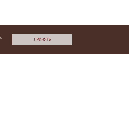
,
ПРИНЯТЬ
N.Cashmere
ми
Политики конфиденциальности