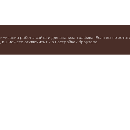
имизации работы сайта и для анализа трафика. Если вы не хотите
 вы можете отключить их в настройках браузера.
инок и получать индивидуальные предложения от KHA
моих персональных данных в соответствии с условия
альных данных
.