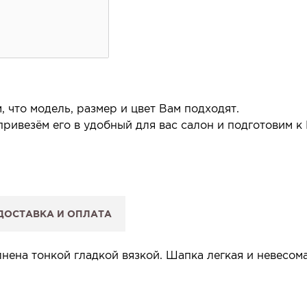
 что модель, размер и цвет Вам подходят.
ривезём его в удобный для вас салон и подготовим к
 салон.
 сообщим, когда изделие будет готово к примерке.
ДОСТАВКА И ОПЛАТА
: Вы примеряете в салоне и уже на месте решаете, пок
 резерв действует 5 дней.
ена тонкой гладкой вязкой. Шапка легкая и невесом