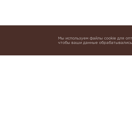
Мы используем файлы cookie для опт
чтобы ваши данные обрабатывались,
Подпишитесь, чтобы быть в курсе нов
email
Я даю согласие на обработку 
и
Политики обработки персон