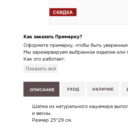
Как заказать Примерку?
Оформите примерку, чтобы быть уверенным,
Мы зарезервируем выбранное изделие или п
Как это работает:
1. Выберите изделие на сайте.
Показать всё
2. Нажмите «Заказать примерку» и выберите
3. Заполните форму и отправьте заявку.
4. Мы свяжемся с Вами, подтвердим заказ и
УХОД
НАЛИЧИЕ
ОПИСАНИЕ
Услуга бесплатная и ни к чему не обязывает
Планируйте визит в удобное для Вас время -
Шапка из натурального кашемира выполн
и весны.
Размер 25*29 см.