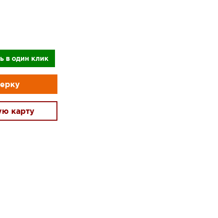
ь в один клик
мерку
ую карту