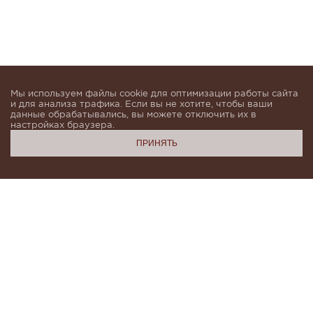
Мы используем файлы cookie для оптимизации работы сайта
и для анализа трафика. Если вы не хотите, чтобы ваши
данные обрабатывались, вы можете отключить их в
настройках браузера.
ПРИНЯТЬ
Подпишитесь, чтобы быть в курсе новинок и получать
индивидуальные предложения от KHAN.Cashmere
email