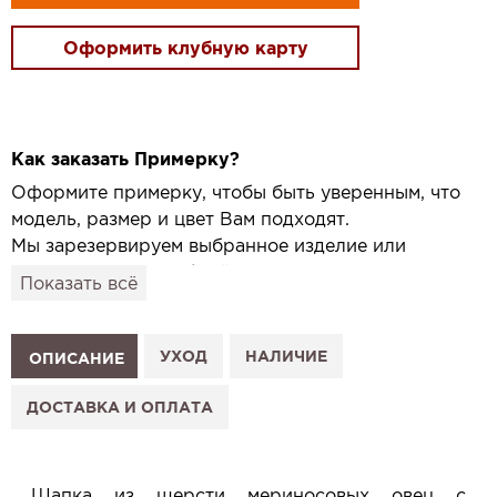
Оформить клубную карту
Как заказать Примерку?
Оформите примерку, чтобы быть уверенным, что
модель, размер и цвет Вам подходят.
Мы зарезервируем выбранное изделие или
привезём его в удобный для вас салон и
Показать всё
подготовим к Вашему визиту.
Как это работает:
1. Выберите изделие на сайте.
УХОД
НАЛИЧИЕ
ОПИСАНИЕ
2. Нажмите «Заказать примерку» и выберите салон.
3. Заполните форму и отправьте заявку.
ДОСТАВКА И ОПЛАТА
4. Мы свяжемся с Вами, подтвердим заказ и
сообщим, когда изделие будет готово к примерке.
Услуга бесплатная и ни к чему не обязывает: Вы
Шапка из шерсти мериносовых овец с