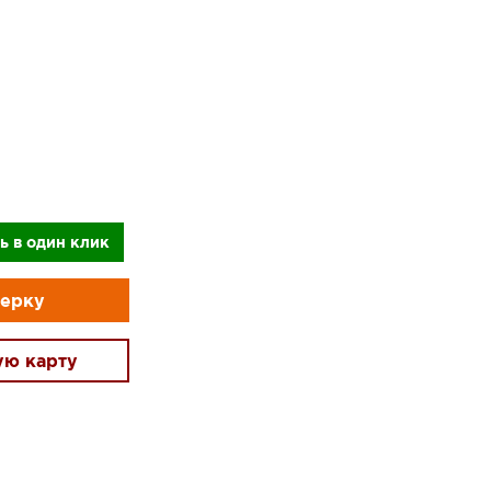
ь в один клик
мерку
ую карту