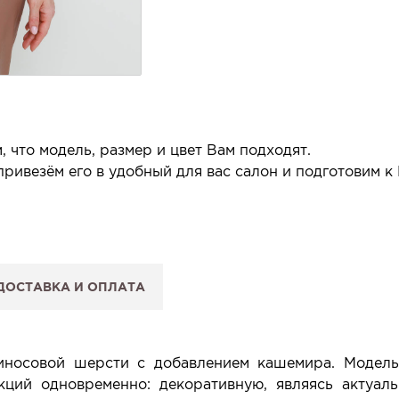
 что модель, размер и цвет Вам подходят.
ривезём его в удобный для вас салон и подготовим к
 салон.
 сообщим, когда изделие будет готово к примерке.
ДОСТАВКА И ОПЛАТА
: Вы примеряете в салоне и уже на месте решаете, пок
 резерв действует 5 дней.
иносовой шерсти с добавлением кашемира. Модел
кций одновременно: декоративную, являясь актуал