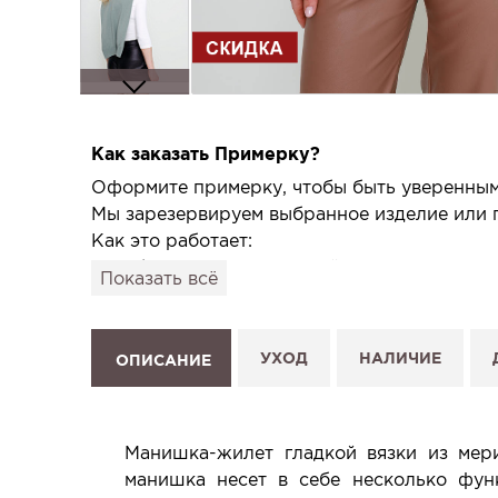
Как заказать Примерку?
Оформите примерку, чтобы быть уверенным,
Мы зарезервируем выбранное изделие или п
Как это работает:
1. Выберите изделие на сайте.
Показать всё
2. Нажмите «Заказать примерку» и выберите
3. Заполните форму и отправьте заявку.
4. Мы свяжемся с Вами, подтвердим заказ и
УХОД
НАЛИЧИЕ
ОПИСАНИЕ
Услуга бесплатная и ни к чему не обязывает
Планируйте визит в удобное для Вас время -
Манишка-жилет гладкой вязки из мер
манишка несет в себе несколько фун