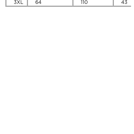
3XL
64
110
43