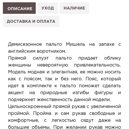
Как это работает:
1. Выберите изделие на сайте.
УХОД
НАЛИЧИЕ
ОПИСАНИЕ
2. Нажмите «Заказать примерку» и выберите салон.
3. Заполните форму и отправьте заявку.
ДОСТАВКА И ОПЛАТА
4. Мы свяжемся с Вами, подтвердим заказ и
сообщим, когда изделие будет готово к примерке.
Услуга бесплатная и ни к чему не обязывает: Вы
Демисезонное пальто Мишель на запахе с
примеряете в салоне и уже на месте решаете,
английским воротником.
покупать или нет.
Прямой силуэт пальто придает облику
Планируйте визит в удобное для Вас время -
женщины невероятную привлекательность.
резерв действует 5 дней.
Модель модная и элегантная, ее можно носить
как с поясом, так и без него. Пояс, который
идет в комплекте к пальто поможет сделать
акцент на природные изгибы фигуры и
подчеркнет женственность данной модели.
Цельноскроенный прямой рукав с увеличенной
проймой. Пройма и сам рукав свободные и
комфортные, с легкостью сядут даже на
большие объемы. При желании рукав можно