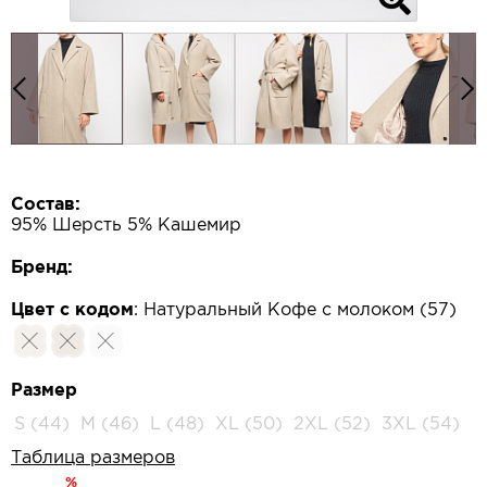
Состав:
95% Шерсть 5% Кашемир
Бренд:
Цвет с кодом
:
Натуральный Кофе с молоком (57)
Размер
S (44)
M (46)
L (48)
XL (50)
2XL (52)
3XL (54)
Таблица размеров
%