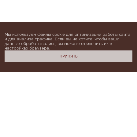
Мы используем файлы cookie для оптимизации работы сайта
и для анализа трафика. Если вы не хотите, чтобы ваши
данные обрабатывались, вы можете отключить их в
настройках браузера.
ПРИНЯТЬ
Подпишитесь, чтобы быть в курсе новинок и получать
индивидуальные предложения от KHAN.Cashmere
email