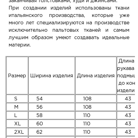
заканчивая толстовками, худи и джинсами.
При создании изделий использованы ткани
итальянского производства, которые уже
много лет специализируются на производстве
исключительно пальтовых тканей и самым
лучшим образом умеют создавать идеальные
материи.
Длина
рукава 
Размер
Ширина изделия
Длина изделия
подмы
до кон
издели
S
54
108
43
M
56
108
43
L
58
110
43
XL
60
110
43
2XL
62
110
43