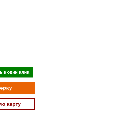
ь в один клик
мерку
ую карту