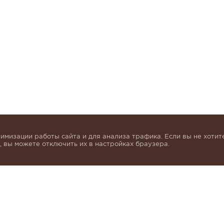
имизации работы сайта и для анализа трафика. Если вы не хотите
 вы можете отключить их в настройках браузера.
инок и получать индивидуальные предложения от KHA