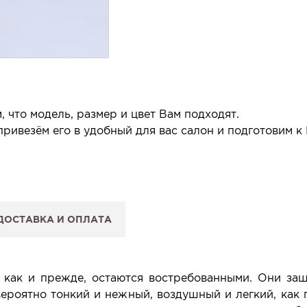
 что модель, размер и цвет Вам подходят.
ривезём его в удобный для вас салон и подготовим к
 салон.
 сообщим, когда изделие будет готово к примерке.
ДОСТАВКА И ОПЛАТА
: Вы примеряете в салоне и уже на месте решаете, пок
 резерв действует 5 дней.
, как и прежде, остаются востребованными. Они за
ероятно тонкий и нежный, воздушный и легкий, как 