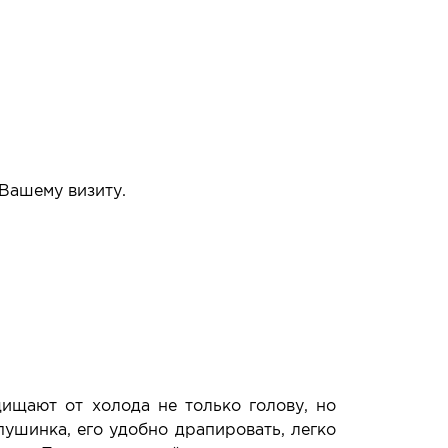
 Вашему визиту.
упать или нет.
щищают от холода не только голову, но
пушинка, его удобно драпировать, легко