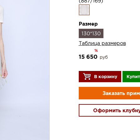
(887/169)
Размер
130*130
Таблица размеров
%
15 650
руб
В корзину
Купит
Заказать при
Оформить клубн