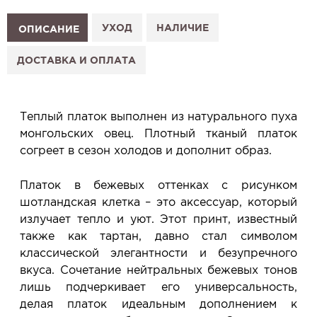
Как это работает:
1. Выберите изделие на сайте.
УХОД
НАЛИЧИЕ
ОПИСАНИЕ
2. Нажмите «Заказать примерку» и выберите салон.
3. Заполните форму и отправьте заявку.
ДОСТАВКА И ОПЛАТА
4. Мы свяжемся с Вами, подтвердим заказ и
сообщим, когда изделие будет готово к примерке.
Услуга бесплатная и ни к чему не обязывает: Вы
Теплый платок выполнен из натурального пуха
примеряете в салоне и уже на месте решаете,
монгольских овец. Плотный тканый платок
покупать или нет.
согреет в сезон холодов и дополнит образ.
Планируйте визит в удобное для Вас время -
резерв действует 5 дней.
Платок в бежевых оттенках с рисунком
шотландская клетка – это аксессуар, который
излучает тепло и уют. Этот принт, известный
также как тартан, давно стал символом
классической элегантности и безупречного
вкуса. Сочетание нейтральных бежевых тонов
лишь подчеркивает его универсальность,
делая платок идеальным дополнением к