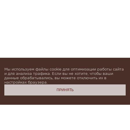
Мы используем файлы cookie для оптимизации работы сайта
и для анализа трафика. Если вы не хотите, чтобы ваши
данные обрабатывались, вы можете отключить их в
настройках браузера.
ПРИНЯТЬ
Подпишитесь, чтобы быть в курсе новинок и получать
индивидуальные предложения от KHAN.Cashmere