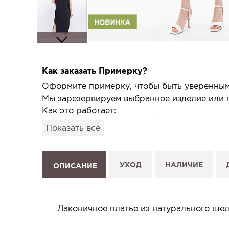
Как заказать Примерку?
Оформите примерку, чтобы быть уверенным,
Мы зарезервируем выбранное изделие или п
Как это работает:
1. Выберите изделие на сайте.
Показать всё
2. Нажмите «Заказать примерку» и выберите
3. Заполните форму и отправьте заявку.
4. Мы свяжемся с Вами, подтвердим заказ и
УХОД
НАЛИЧИЕ
ОПИСАНИЕ
Услуга бесплатная и ни к чему не обязывает
Планируйте визит в удобное для Вас время -
Лаконичное платье из натурального шел