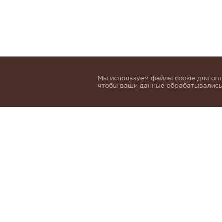
Мы используем файлы cookie для опт
чтобы ваши данные обрабатывались,
Подпишитесь, чтобы быть в курсе нов
email
Я даю согласие на обработку 
и
Политики обработки персон