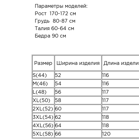
Параметры моделей:
Рост 170-172 см
Грудь 80-87 см
Талия 60-64 см
Бедра 90 см
Размер
Ширина изделия
Длина издел
S(44)
52
116
M(46)
54
116
L(48)
56
117
XL(50)
58
117
2XL(52)
60
117
3XL(54)
62
118
4XL(56)
64
118
5XL(58)
66
120