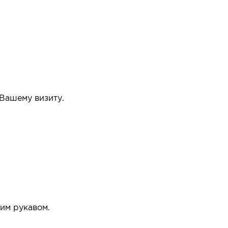
 Вашему визиту.
упать или нет.
им рукавом.