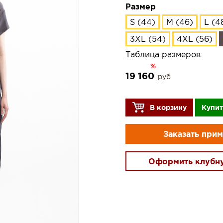
Размер
S (44)
M (46)
L (4
3XL (54)
4XL (56)
Таблица размеров
%
19 160
руб
В корзину
Купит
Заказать при
Оформить клубн