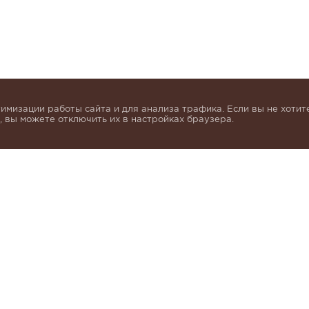
имизации работы сайта и для анализа трафика. Если вы не хотите
 вы можете отключить их в настройках браузера.
инок и получать индивидуальные предложения от KHA
моих персональных данных в соответствии с условия
альных данных
.