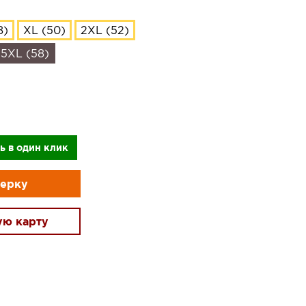
8)
XL (50)
2XL (52)
5XL (58)
ь в один клик
мерку
ую карту