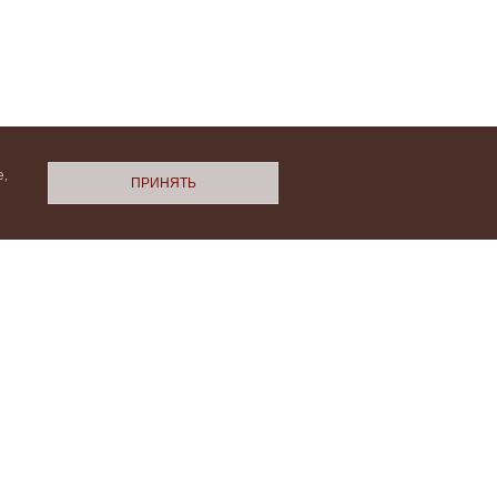
,
ПРИНЯТЬ
N.Cashmere
ми
Политики конфиденциальности