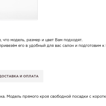
 что модель, размер и цвет Вам подходят.
ривезём его в удобный для вас салон и подготовим к
 салон.
 сообщим, когда изделие будет готово к примерке.
ДОСТАВКА И ОПЛАТА
: Вы примеряете в салоне и уже на месте решаете, пок
 резерв действует 5 дней.
ка. Модель прямого кроя свободной посадки с коротк