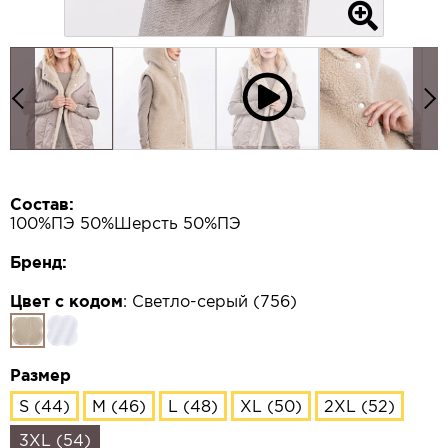
Состав:
100%ПЭ 50%Шерсть 50%ПЭ
Бренд:
Цвет с кодом
:
Светло-серый (756)
Размер
S (44)
M (46)
L (48)
XL (50)
2XL (52)
3XL (54)