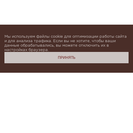
Мы используем файлы cookie для оптимизации работы сайта
и для анализа трафика. Если вы не хотите, чтобы ваши
данные обрабатывались, вы можете отключить их в
настройках браузера.
ПРИНЯТЬ
Подпишитесь, чтобы быть в курсе новинок и получать
индивидуальные предложения от KHAN.Cashmere
email