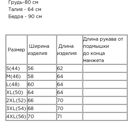
Грудь-80 см
Талия - 64 см
Бедра - 90 см
Длина рукава от
Ширина
Длина
подмышки
Размер
изделия
изделия
до конца
манжета
S(44)
56
62
M(46)
58
64
L(48)
60
64
XL(50)
64
64
2XL(52)
66
70
3XL(54)
68
70
4XL(56)
70
71