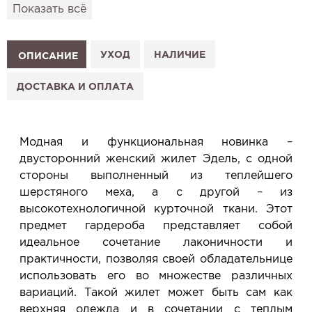
привезём его в удобный для вас салон и
Показать всё
подготовим к Вашему визиту.
Как это работает:
1. Выберите изделие на сайте.
УХОД
НАЛИЧИЕ
ОПИСАНИЕ
2. Нажмите «Заказать примерку» и выберите салон.
3. Заполните форму и отправьте заявку.
ДОСТАВКА И ОПЛАТА
4. Мы свяжемся с Вами, подтвердим заказ и
сообщим, когда изделие будет готово к примерке.
Услуга бесплатная и ни к чему не обязывает: Вы
Модная и функциональная новинка –
примеряете в салоне и уже на месте решаете,
двусторонний женский жилет Эдель, с одной
покупать или нет.
стороны выполненный из теплейшего
Планируйте визит в удобное для Вас время -
шерстяного меха, а с другой – из
резерв действует 5 дней.
высокотехнологичной курточной ткани. Этот
предмет гардероба представляет собой
идеальное сочетание лаконичности и
практичности, позволяя своей обладательнице
использовать его во множестве различных
вариаций. Такой жилет может быть сам как
верхняя одежда и в сочетании с теплым