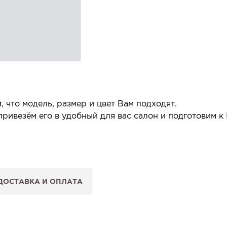
 что модель, размер и цвет Вам подходят.
ривезём его в удобный для вас салон и подготовим к
 салон.
 сообщим, когда изделие будет готово к примерке.
ДОСТАВКА И ОПЛАТА
: Вы примеряете в салоне и уже на месте решаете, пок
 резерв действует 5 дней.
.