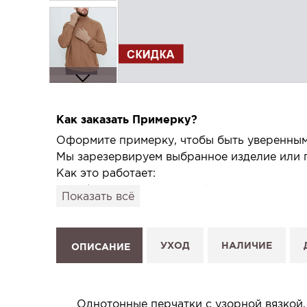
Как заказать Примерку?
Оформите примерку, чтобы быть уверенным,
Мы зарезервируем выбранное изделие или п
Как это работает:
1. Выберите изделие на сайте.
Показать всё
2. Нажмите «Заказать примерку» и выберите
3. Заполните форму и отправьте заявку.
4. Мы свяжемся с Вами, подтвердим заказ и
УХОД
НАЛИЧИЕ
ОПИСАНИЕ
Услуга бесплатная и ни к чему не обязывает
Планируйте визит в удобное для Вас время -
Однотонные перчатки с узорной вязкой