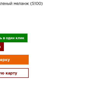
леный меланж (5100)
ь в один клик
и
мерку
ую карту