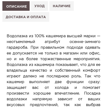
1. Выберите изделие на сайте.
УХОД
НАЛИЧИЕ
ОПИСАНИЕ
2. Нажмите «Заказать примерку» и выберите салон.
3. Заполните форму и отправьте заявку.
ДОСТАВКА И ОПЛАТА
4. Мы свяжемся с Вами, подтвердим заказ и
сообщим, когда изделие будет готово к примерке.
Услуга бесплатная и ни к чему не обязывает: Вы
Водолазка из 100% кашемира высшей марки —
примеряете в салоне и уже на месте решаете,
неотъемлемый атрибут осенне-зимнего
покупать или нет.
гардероба. При правильном подходе одевать
Планируйте визит в удобное для Вас время -
ее допускается не только в магазин или офис,
резерв действует 5 дней.
но и на более торжественные мероприятия.
Водолазка из кашемира показывает, что для ее
владельца качество и собственный комфорт
играют далеко не последнюю роль. Так что
кашемир выполняет две функции сразу:
защищает вас от холода и помогает
произвести хорошее впечатление. Посадка
водолазки напрямую зависит от ваших
вкусовых предпочтений, так как выбрав