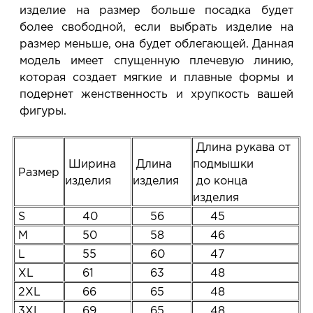
изделие на размер больше посадка будет
более свободной, если выбрать изделие на
размер меньше, она будет облегающей. Данная
модель имеет спущенную плечевую линию,
которая создает мягкие и плавные формы и
подернет женственность и хрупкость вашей
фигуры.
Длина рукава от
Ширина
Длина
подмышки
Размер
изделия
изделия
до конца
изделия
S
40
56
45
M
50
58
46
L
55
60
47
XL
61
63
48
2XL
66
65
48
3XL
69
65
48