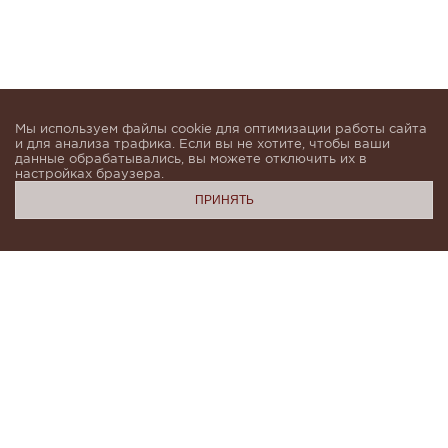
Мы используем файлы cookie для оптимизации работы сайта
и для анализа трафика. Если вы не хотите, чтобы ваши
данные обрабатывались, вы можете отключить их в
настройках браузера.
ПРИНЯТЬ
Подпишитесь, чтобы быть в курсе новинок и получать
индивидуальные предложения от KHAN.Cashmere
email