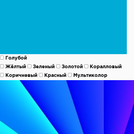
Голубой
Жёлтый
Зеленый
Золотой
Коралловый
Коричневый
Красный
Мультиколор