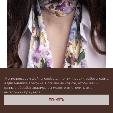
Мы используем файлы cookie для оптимизации работы сайта
и для анализа трафика. Если вы не хотите, чтобы ваши
Шелковый шарф-галстук с цветочным принтом
данные обрабатывались, вы можете отключить их в
настройках браузера.
Ирисы
ПРИНЯТЬ
В наличии
6 500
руб
4 700
руб