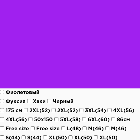
Фиолетовый
Фуксия
Хаки
Черный
175 см
2XL(52)
2XL(52)
3XL(54)
4XL(56)
4XL(56)
50х150
5XL(58)
6XL(60)
86см
Free size
Free size
L(48)
M(46)
M(46)
S(44)
S(44)
XL(50)
XL(50)
XL(50)