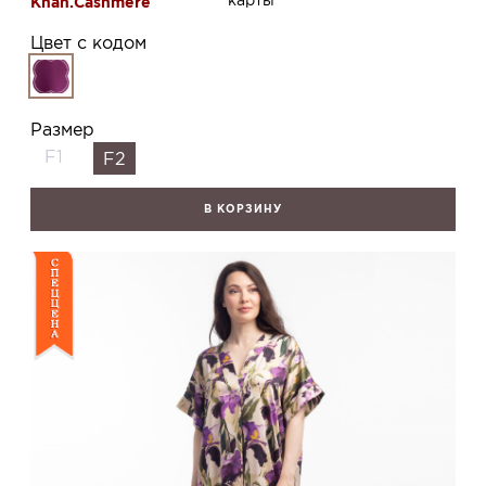
карты
Khan.Cashmere
Цвет с кодом
Размер
F1
F2
В КОРЗИНУ