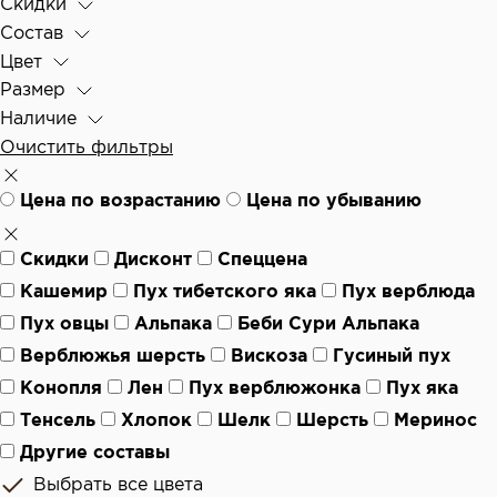
Скидки
Состав
Цвет
Размер
Наличие
Очистить фильтры
Цена по возрастанию
Цена по убыванию
Скидки
Дисконт
Спеццена
Кашемир
Пух тибетского яка
Пух верблюда
Пух овцы
Альпака
Беби Сури Альпака
Верблюжья шерсть
Вискоза
Гусиный пух
Конопля
Лен
Пух верблюжонка
Пух яка
Тенсель
Хлопок
Шелк
Шерсть
Меринос
Другие составы
Выбрать все цвета