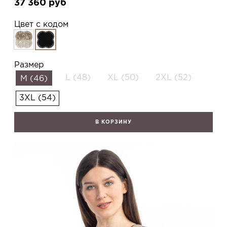
37 360
руб
Цвет с кодом
Размер
L (48)
XL (50)
2XL (52)
M (46)
3XL (54)
В КОРЗИНУ