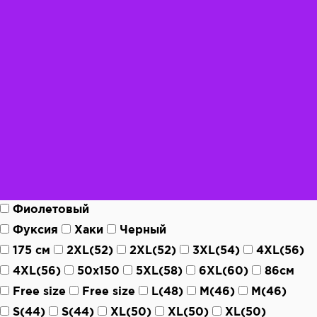
Фиолетовый
Фуксия
Хаки
Черный
175 см
2XL(52)
2XL(52)
3XL(54)
4XL(56)
4XL(56)
50х150
5XL(58)
6XL(60)
86см
Free size
Free size
L(48)
M(46)
M(46)
S(44)
S(44)
XL(50)
XL(50)
XL(50)