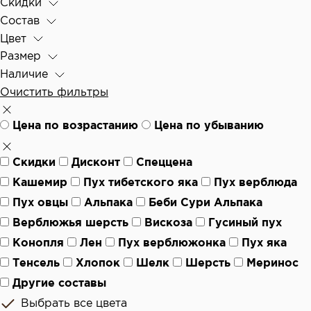
Скидки
Состав
Цвет
Размер
Наличие
Очистить фильтры
Цена по возрастанию
Цена по убыванию
Скидки
Дисконт
Спеццена
Кашемир
Пух тибетского яка
Пух верблюда
Пух овцы
Альпака
Беби Сури Альпака
Верблюжья шерсть
Вискоза
Гусиный пух
Конопля
Лен
Пух верблюжонка
Пух яка
Тенсель
Хлопок
Шелк
Шерсть
Меринос
Другие составы
Выбрать все цвета