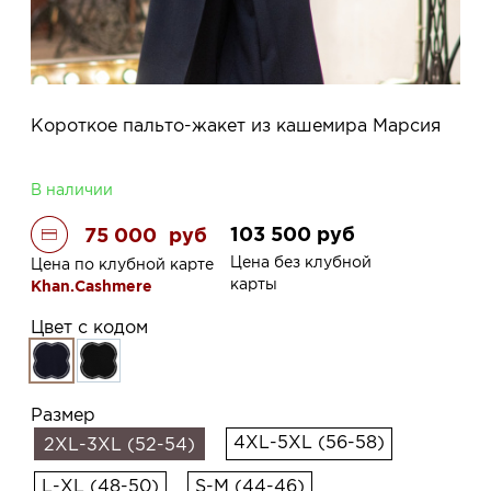
Короткое пальто-жакет из кашемира Марсия
В наличии
103 500
руб
75 000
руб
Цена без клубной
Цена по клубной карте
карты
Khan.Cashmere
Цвет с кодом
Размер
4XL-5XL (56-58)
2XL-3XL (52-54)
L-XL (48-50)
S-M (44-46)