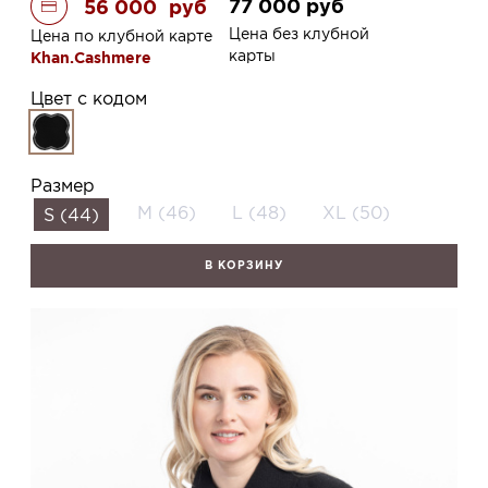
77 000
руб
56 000
руб
Цена без клубной
Цена по клубной карте
карты
Khan.Cashmere
Цвет с кодом
Размер
M (46)
L (48)
XL (50)
S (44)
В КОРЗИНУ