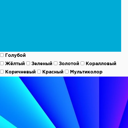
Голубой
Жёлтый
Зеленый
Золотой
Коралловый
Коричневый
Красный
Мультиколор