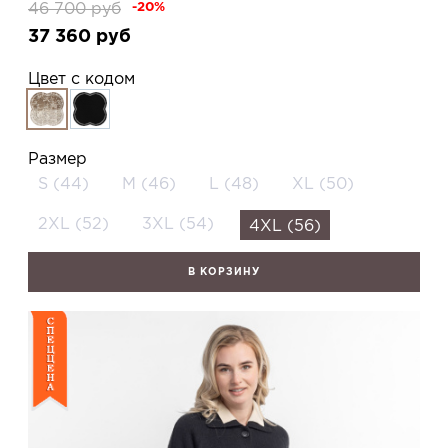
46 700
руб
-20%
37 360
руб
Цвет с кодом
Размер
S (44)
M (46)
L (48)
XL (50)
2XL (52)
3XL (54)
4XL (56)
В КОРЗИНУ