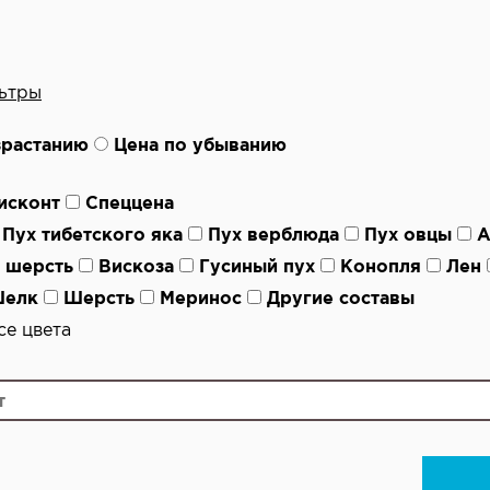
ьтры
зрастанию
Цена по убыванию
исконт
Спеццена
Пух тибетского яка
Пух верблюда
Пух овцы
А
 шерсть
Вискоза
Гусиный пух
Конопля
Лен
елк
Шерсть
Меринос
Другие составы
е цвета