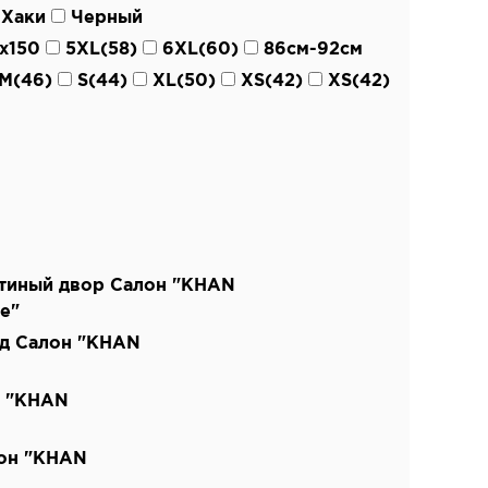
Хаки
Черный
х150
5XL(58)
6XL(60)
86см-92см
M(46)
S(44)
XL(50)
XS(42)
XS(42)
тиный двор Салон "KHAN
e"
од Салон "KHAN
н "KHAN
лон "KHAN