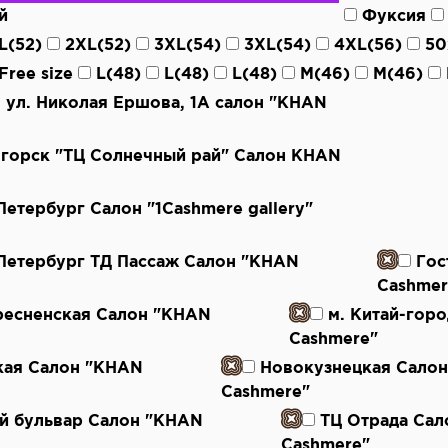
й
Фуксия
L(52)
2XL(52)
3XL(54)
3XL(54)
4XL(56)
50
Free size
L(48)
L(48)
L(48)
M(46)
M(46)
ь, ул. Николая Ершова, 1А салон "KHAN
огорск "ТЦ Солнечный рай" Салон KHAN
-Петербург Салон "1Cashmere gallery"
-Петербург ТД Пассаж Салон "KHAN
Гос
Cashmer
ресненская Салон "KHAN
м. Китай-гор
Cashmere"
кая Салон "KHAN
Новокузнецкая Сало
Cashmere"
й бульвар Салон "KHAN
ТЦ Отрада Са
Cashmere"