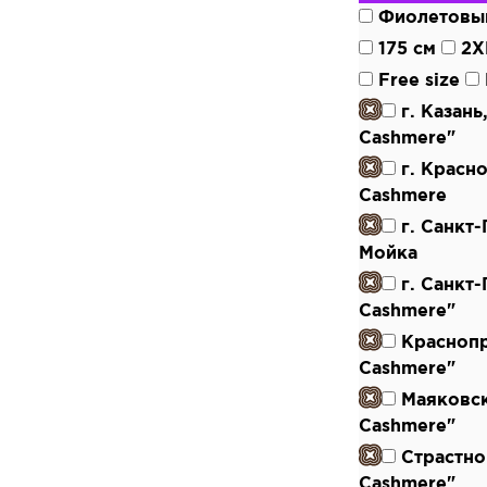
Фиолетовы
175 см
2X
Free size
г. Казан
Cashmere"
г. Красн
Cashmere
г. Санкт
Мойка
г. Санкт
Cashmere"
Красноп
Cashmere"
Маяковс
Cashmere"
Страстно
Cashmere"