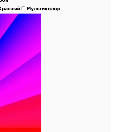
бой
Красный
Мультиколор