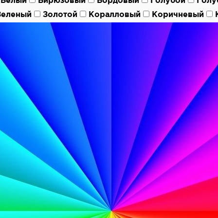
Белый
Бирюзовый
Бордовый
Голубой
Голу
Зеленый
Золотой
Коралловый
Коричневый