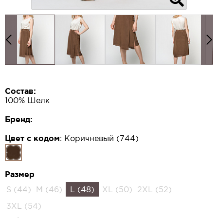
Состав:
100% Шелк
Бренд:
Цвет с кодом
:
Коричневый (744)
Размер
S (44)
M (46)
L (48)
XL (50)
2XL (52)
3XL (54)