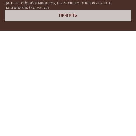
данные обрабатывались, вы можете отключить их в
настройках браузера.
ПРИНЯТЬ
Подпишитесь, чтобы быть в курсе новинок и получать
индивидуальные предложения от KHAN.Cashmere
email
Я даю согласие на обработку моих
персональных данных в соответствии с
условиями
Политики конфиденциальности
и
Политики обработки персональных данных
.