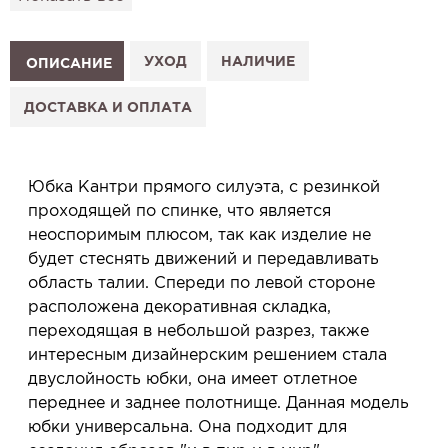
подготовим к Вашему визиту.
Как это работает:
1. Выберите изделие на сайте.
УХОД
НАЛИЧИЕ
ОПИСАНИЕ
2. Нажмите «Заказать примерку» и выберите салон.
3. Заполните форму и отправьте заявку.
ДОСТАВКА И ОПЛАТА
4. Мы свяжемся с Вами, подтвердим заказ и
сообщим, когда изделие будет готово к примерке.
Услуга бесплатная и ни к чему не обязывает: Вы
Юбка Кантри прямого силуэта, с резинкой
примеряете в салоне и уже на месте решаете,
проходящей по спинке, что является
покупать или нет.
неоспоримым плюсом, так как изделие не
Планируйте визит в удобное для Вас время -
будет стеснять движений и передавливать
резерв действует 5 дней.
область талии. Спереди по левой стороне
расположена декоративная складка,
переходящая в небольшой разрез, также
интересным дизайнерским решением стала
двуслойность юбки, она имеет отлетное
переднее и заднее полотнище. Данная модель
юбки универсальна. Она подходит для