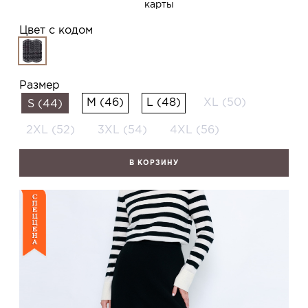
карты
Цвет с кодом
Размер
M (46)
L (48)
XL (50)
S (44)
2XL (52)
3XL (54)
4XL (56)
В КОРЗИНУ