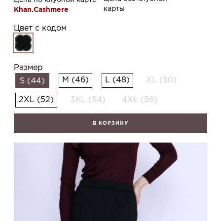
карты
Khan.Cashmere
Цвет с кодом
Размер
M (46)
L (48)
XL (50)
S (44)
2XL (52)
3XL (54)
4XL (56)
В КОРЗИНУ