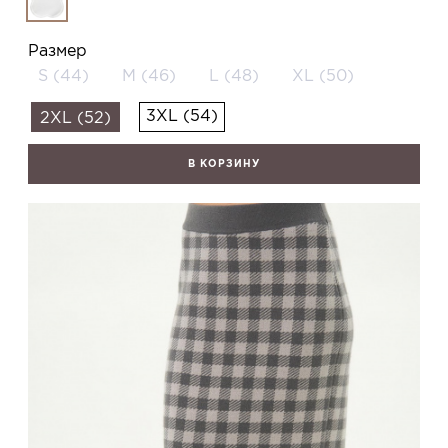
Размер
S (44)
M (46)
L (48)
XL (50)
3XL (54)
2XL (52)
В КОРЗИНУ