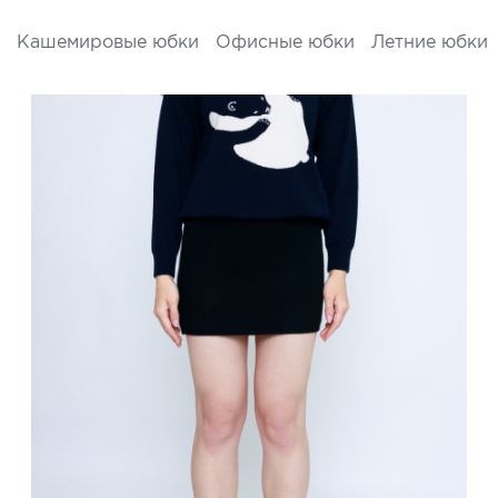
Кашемировые юбки
Офисные юбки
Летние юбки