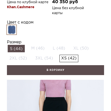
40 350
руб
Цена по клубной карте
Khan.Cashmere
Цена без клубной
карты
Цвет с кодом
Размер
M (46)
L (48)
XL (50)
S (44)
2XL (52)
3XL (54)
XS (42)
В КОРЗИНУ