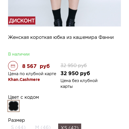
Женская короткая юбка из кашемира Фанни
В наличии
32 950
руб
8 567
руб
32 950
руб
Цена по клубной карте
Khan.Cashmere
Цена без клубной
карты
Цвет с кодом
Размер
S (44)
M (46)
XS (42)