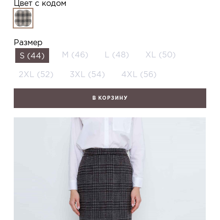
Цвет с кодом
Размер
M (46)
L (48)
XL (50)
S (44)
2XL (52)
3XL (54)
4XL (56)
В КОРЗИНУ