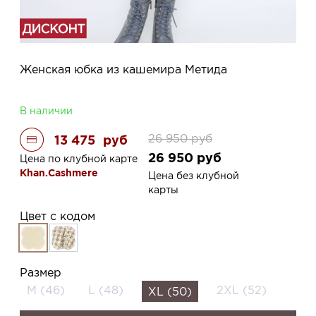
Женская юбка из кашемира Метида
В наличии
26 950
руб
13 475
руб
26 950
руб
Цена по клубной карте
Khan.Cashmere
Цена без клубной
карты
Цвет с кодом
Размер
M (46)
L (48)
2XL (52)
XL (50)