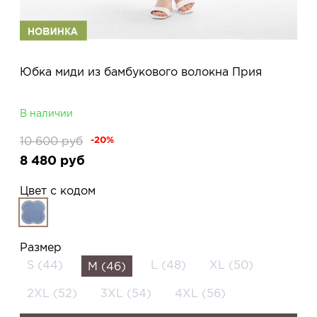
Юбка миди из бамбукового волокна Прия
В наличии
10 600
руб
-20%
8 480
руб
Цвет с кодом
Размер
S (44)
L (48)
XL (50)
M (46)
2XL (52)
3XL (54)
4XL (56)