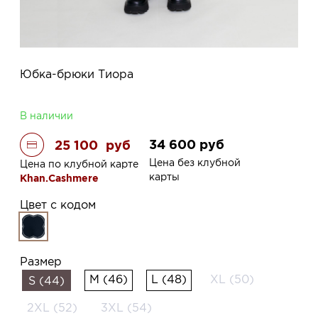
Юбка-брюки Тиора
В наличии
34 600
руб
25 100
руб
Цена без клубной
Цена по клубной карте
карты
Khan.Cashmere
Цвет с кодом
Размер
M (46)
L (48)
XL (50)
S (44)
2XL (52)
3XL (54)