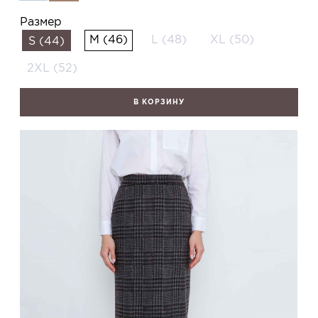
Размер
M (46)
L (48)
XL (50)
S (44)
2XL (52)
В КОРЗИНУ