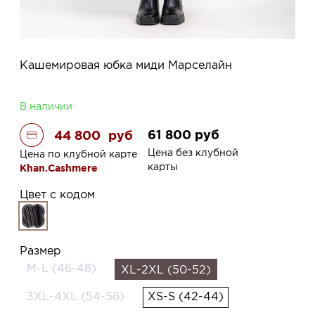
Кашемировая юбка миди Марселайн
В наличии
61 800
руб
44 800
руб
Цена без клубной
Цена по клубной карте
карты
Khan.Cashmere
Цвет с кодом
Размер
M-L (46-48)
XL-2XL (50-52)
3XL-4XL (54-56)
XS-S (42-44)