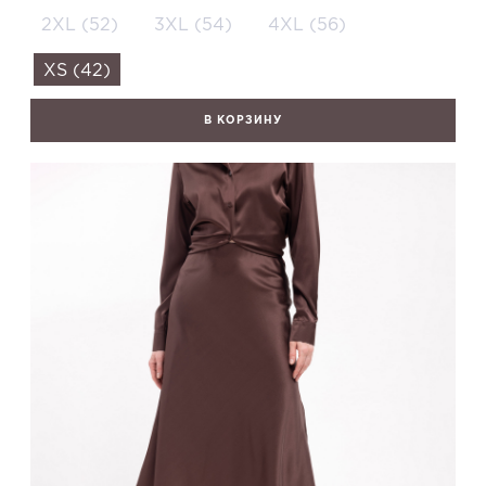
2XL (52)
3XL (54)
4XL (56)
XS (42)
В КОРЗИНУ