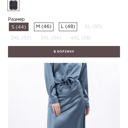
Размер
M (46)
L (48)
XL (50)
S (44)
2XL (52)
3XL (54)
4XL (56)
В КОРЗИНУ