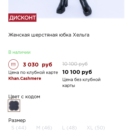
Женская шерстяная юбка Хельга
В наличии
10 100
руб
3 030
руб
10 100
руб
Цена по клубной карте
Khan.Cashmere
Цена без клубной
карты
Цвет с кодом
Размер
S (44)
M (46)
L (48)
XL (50)