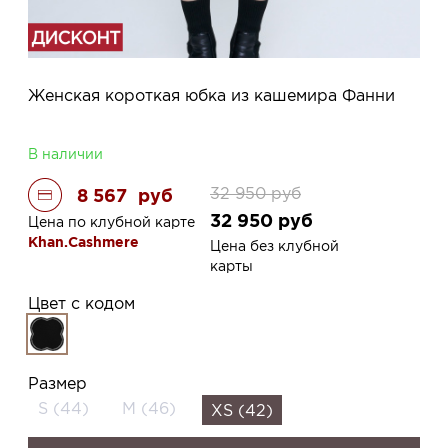
Женская короткая юбка из кашемира Фанни
В наличии
32 950
руб
8 567
руб
32 950
руб
Цена по клубной карте
Khan.Cashmere
Цена без клубной
карты
Цвет с кодом
Размер
S (44)
M (46)
XS (42)