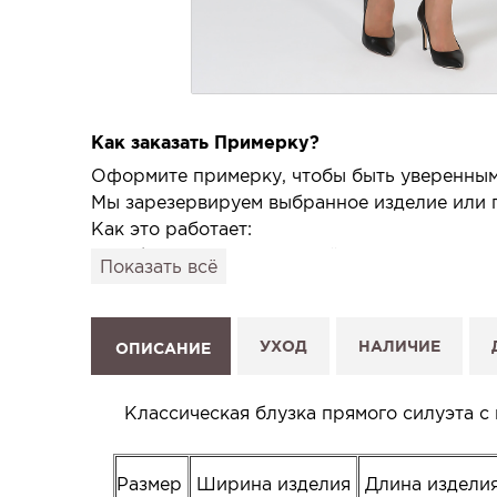
Как заказать Примерку?
Оформите примерку, чтобы быть уверенным,
Мы зарезервируем выбранное изделие или п
Как это работает:
1. Выберите изделие на сайте.
Показать всё
2. Нажмите «Заказать примерку» и выберите
3. Заполните форму и отправьте заявку.
4. Мы свяжемся с Вами, подтвердим заказ и
УХОД
НАЛИЧИЕ
ОПИСАНИЕ
Услуга бесплатная и ни к чему не обязывает
Планируйте визит в удобное для Вас время -
Классическая блузка прямого силуэта с
Размер
Ширина изделия
Длина издели