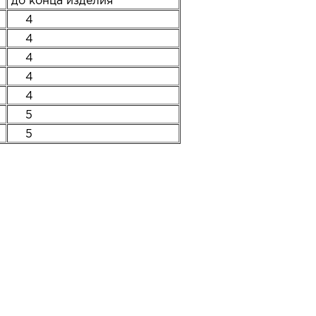
до конца изделия
4
4
4
4
4
5
5