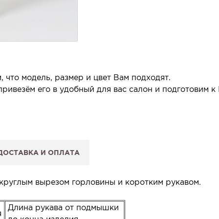
 что модель, размер и цвет Вам подходят.
ривезём его в удобный для вас салон и подготовим к
 салон.
 сообщим, когда изделие будет готово к примерке.
ДОСТАВКА И ОПЛАТА
: Вы примеряете в салоне и уже на месте решаете, пок
 резерв действует 5 дней.
 круглым вырезом горловины и коротким рукавом.
Длина рукава от подмышки
я