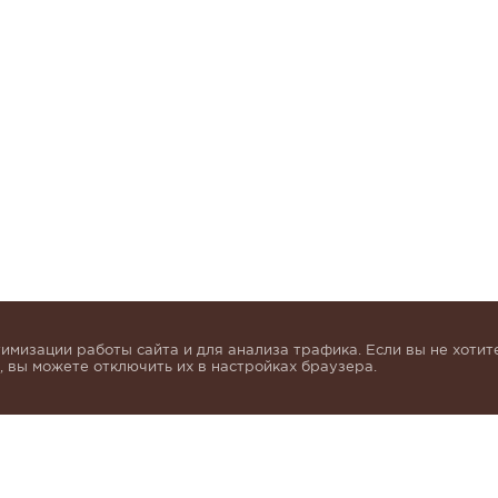
имизации работы сайта и для анализа трафика. Если вы не хотите
 вы можете отключить их в настройках браузера.
инок и получать индивидуальные предложения от KHA