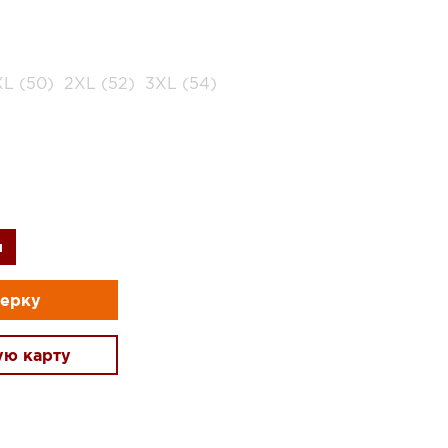
XL (50)
2XL (52)
3XL (54)
и
мерку
ую карту