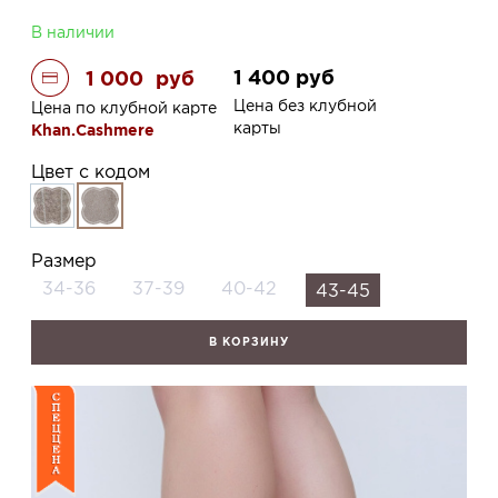
В наличии
1 400
руб
1 000
руб
Цена без клубной
Цена по клубной карте
карты
Khan.Cashmere
Цвет с кодом
Размер
34-36
37-39
40-42
43-45
В КОРЗИНУ