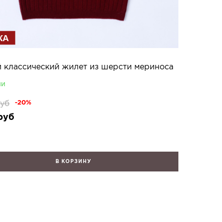
й классический жилет из шерсти мериноса
ии
уб
-20%
руб
В КОРЗИНУ