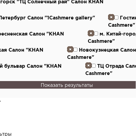
огорск "ТЦ Солнечный рай" Салон KHAN
-Петербург Салон "1Cashmere gallery"
Гости
Cashmere"
ресненская Салон "KHAN
м. Китай-гор
Cashmere"
кая Салон "KHAN
Новокузнецкая Сало
Cashmere"
й бульвар Салон "KHAN
ТЦ Отрада Са
Cashmere"
Показать результаты
А
ьтры