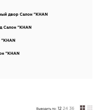
ный двор Салон "KHAN
од Салон "KHAN
н "KHAN
лон "KHAN
12
24
36
Выводить по: