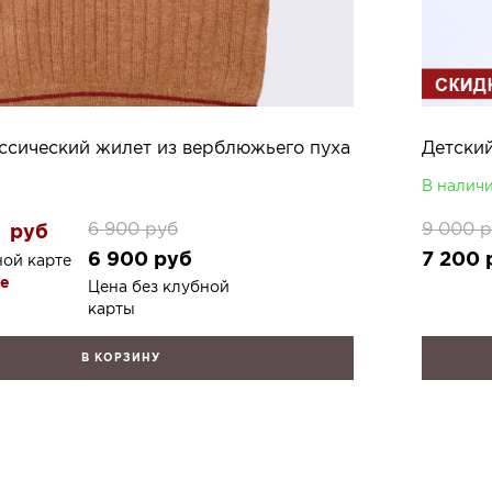
ссический жилет из верблюжьего пуха
Детски
В налич
6 900
руб
9 000
р
руб
6 900
руб
7 200
ной карте
re
Цена без клубной
карты
В КОРЗИНУ