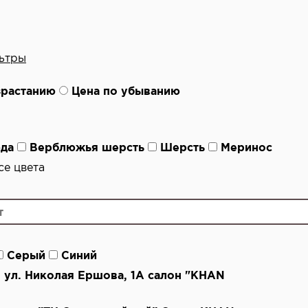
ьтры
зрастанию
Цена по убыванию
да
Верблюжья шерсть
Шерсть
Меринос
е цвета
Серый
Синий
ь, ул. Николая Ершова, 1А салон "KHAN