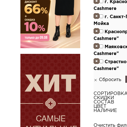
г. Красн
Cashmere
г. Санкт
Мойка
Красноп
Cashmere"
Маяковс
Cashmere"
Страстно
Cashmere"
Сбросить
СОРТИРОВК
СКИДКИ
СОСТАВ
ЦВЕТ
НАЛИЧИЕ
Очистить фил