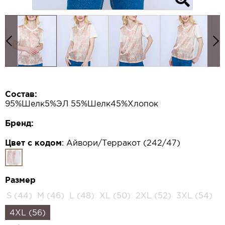
Состав:
95%Шелк5%ЭЛ 55%Шелк45%Хлопок
Бренд:
Цвет с кодом
:
Айвори/Терракот (242/47)
Размер
S (44)
M (46)
L (48)
XL (50)
2XL (52)
3XL (54)
4XL (56)