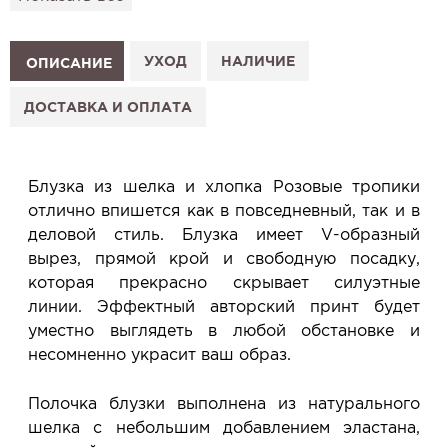
подготовим к Вашему визиту.
Как это работает:
1. Выберите изделие на сайте.
УХОД
НАЛИЧИЕ
ОПИСАНИЕ
2. Нажмите «Заказать примерку» и выберите салон.
3. Заполните форму и отправьте заявку.
ДОСТАВКА И ОПЛАТА
4. Мы свяжемся с Вами, подтвердим заказ и
сообщим, когда изделие будет готово к примерке.
Услуга бесплатная и ни к чему не обязывает: Вы
Блузка из шелка и хлопка Розовые тропики
примеряете в салоне и уже на месте решаете,
отлично впишется как в повседневный, так и в
покупать или нет.
деловой стиль. Блузка имеет V-образный
Планируйте визит в удобное для Вас время -
вырез, прямой крой и свободную посадку,
резерв действует 5 дней.
которая прекрасно скрывает силуэтные
линии. Эффектный авторский принт будет
уместно выглядеть в любой обстановке и
несомненно украсит ваш образ.
Полочка блузки выполнена из натурального
шелка с небольшим добавлением эластана,