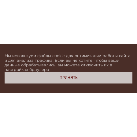
Мы используем файлы cookie для оптимизации работы сайта
и для анализа трафика. Если вы не хотите, чтобы ваши
данные обрабатывались, вы можете отключить их в
настройках браузера.
ПРИНЯТЬ
Подпишитесь, чтобы быть в курсе новинок и получать
индивидуальные предложения от KHAN.Cashmere