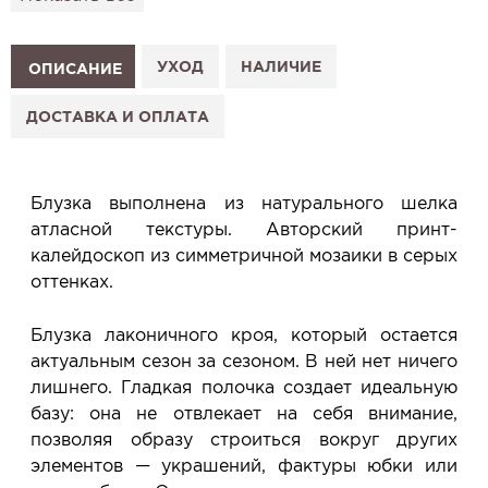
подготовим к Вашему визиту.
Как это работает:
1. Выберите изделие на сайте.
УХОД
НАЛИЧИЕ
ОПИСАНИЕ
2. Нажмите «Заказать примерку» и выберите салон.
3. Заполните форму и отправьте заявку.
ДОСТАВКА И ОПЛАТА
4. Мы свяжемся с Вами, подтвердим заказ и
сообщим, когда изделие будет готово к примерке.
Услуга бесплатная и ни к чему не обязывает: Вы
Блузка выполнена из натурального шелка
примеряете в салоне и уже на месте решаете,
атласной текстуры. Авторский принт-
покупать или нет.
калейдоскоп из симметричной мозаики в серых
Планируйте визит в удобное для Вас время -
оттенках.
резерв действует 5 дней.
Блузка лаконичного кроя, который остается
актуальным сезон за сезоном. В ней нет ничего
лишнего. Гладкая полочка создает идеальную
базу: она не отвлекает на себя внимание,
позволяя образу строиться вокруг других
элементов — украшений, фактуры юбки или