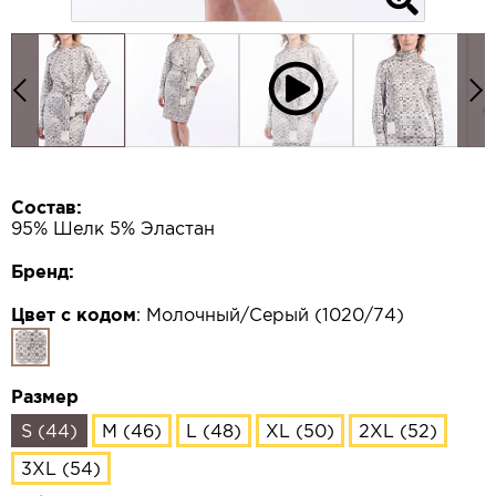
Состав:
95% Шелк 5% Эластан
Бренд:
Цвет с кодом
:
Молочный/Серый (1020/74)
Размер
S (44)
M (46)
L (48)
XL (50)
2XL (52)
3XL (54)