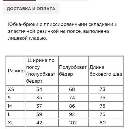
2. Нажмите «Заказать примерку» и выберите салон.
3. Заполните форму и отправьте заявку.
ДОСТАВКА И ОПЛАТА
4. Мы свяжемся с Вами, подтвердим заказ и
сообщим, когда изделие будет готово к примерке.
Юбка-брюки с плиссированными складками и
Услуга бесплатная и ни к чему не обязывает: Вы
эластичной резинкой на поясе, выполнена
примеряете в салоне и уже на месте решаете,
лицевой гладью.
покупать или нет.
Планируйте визит в удобное для Вас время -
резерв действует 5 дней.
Ширина по
поясу
Полуобхват
Длина
Размер
(полуобхват
бёдер
бокового шва
бёдер)
XS
34
68
73
S
35
74
75
M
37
86
75
L
39
92
75
XL
42
102
80