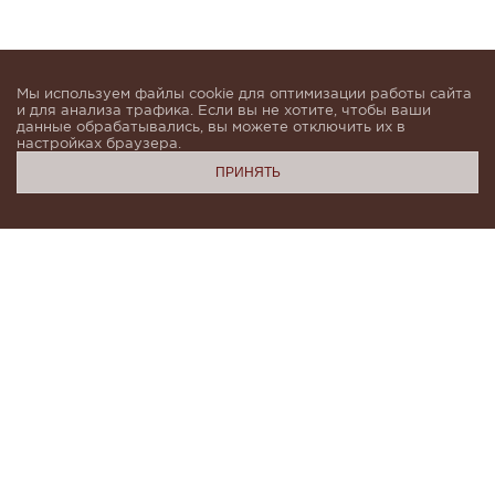
Мы используем файлы cookie для оптимизации работы сайта
и для анализа трафика. Если вы не хотите, чтобы ваши
данные обрабатывались, вы можете отключить их в
настройках браузера.
ПРИНЯТЬ
Подпишитесь, чтобы быть в курсе новинок и получать
индивидуальные предложения от KHAN.Cashmere
email
Я даю согласие на обработку моих