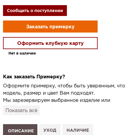
Сообщить о поступлении
Заказать примерку
Оформить клубную карту
Нет в наличии
Как заказать Примерку?
Оформите примерку, чтобы быть уверенным, что
модель, размер и цвет Вам подходят.
Мы зарезервируем выбранное изделие или
привезём его в удобный для вас салон и
Показать всё
подготовим к Вашему визиту.
Как это работает:
1. Выберите изделие на сайте.
УХОД
НАЛИЧИЕ
ОПИСАНИЕ