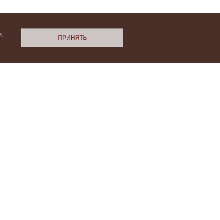
,
ПРИНЯТЬ
N.Cashmere
ми
Политики конфиденциальности