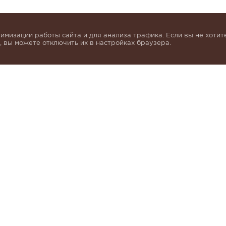
имизации работы сайта и для анализа трафика. Если вы не хотите
 вы можете отключить их в настройках браузера.
инок и получать индивидуальные предложения от KHA
моих персональных данных в соответствии с условия
альных данных
.