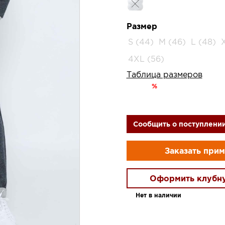
Размер
S (44)
M (46)
L (48)
4XL (56)
Таблица размеров
%
Сообщить о поступлени
Заказать при
Оформить клубн
Нет в наличии