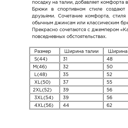
посадку на талии, добавляет комфорта 
Брюки в спортивном стиле создают 
друзьями. Сочетание комфорта, стиля
обычным джинсам или классическим б
Прекрасно сочетаются с джемпером «Ка
повседневных обстоятельствах.
Размер
Ширина талии
Ширина
S(44)
31
48
M(46)
32
50
L(48)
35
52
XL(50)
37
55
2XL(52)
39
56
3XL(54)
39
56
4XL(56)
44
62