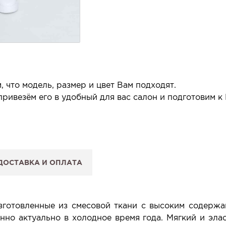
 что модель, размер и цвет Вам подходят.
ривезём его в удобный для вас салон и подготовим к
 салон.
 сообщим, когда изделие будет готово к примерке.
ДОСТАВКА И ОПЛАТА
: Вы примеряете в салоне и уже на месте решаете, пок
 резерв действует 5 дней.
зготовленные из смесовой ткани с высоким содержа
нно актуально в холодное время года. Мягкий и эл