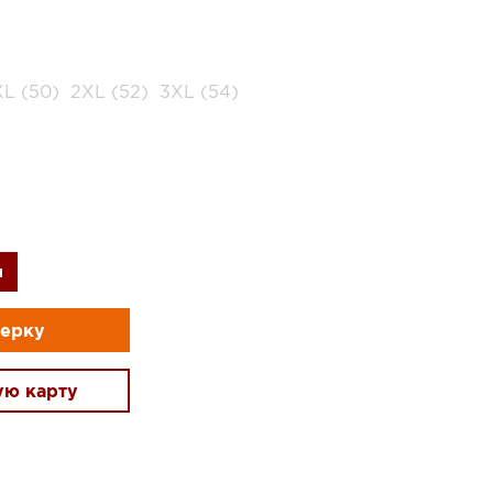
XL (50)
2XL (52)
3XL (54)
и
мерку
ую карту