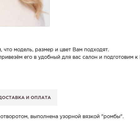
 что модель, размер и цвет Вам подходят.
ривезём его в удобный для вас салон и подготовим к
 салон.
 сообщим, когда изделие будет готово к примерке.
ДОСТАВКА И ОПЛАТА
: Вы примеряете в салоне и уже на месте решаете, пок
 резерв действует 5 дней.
отворотом, выполнена узорной вязкой "ромбы".