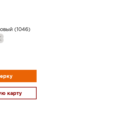
овый (1046)
мерку
ую карту