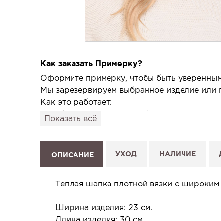
Как заказать Примерку?
Оформите примерку, чтобы быть уверенным,
Мы зарезервируем выбранное изделие или п
Как это работает:
1. Выберите изделие на сайте.
Показать всё
2. Нажмите «Заказать примерку» и выберите
3. Заполните форму и отправьте заявку.
4. Мы свяжемся с Вами, подтвердим заказ и
УХОД
НАЛИЧИЕ
ОПИСАНИЕ
Услуга бесплатная и ни к чему не обязывает
Планируйте визит в удобное для Вас время -
Теплая шапка плотной вязки с широким 
Ширина изделия: 23 см.
Длина изделия: 30 см.