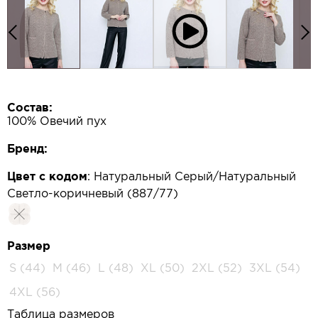
Состав:
100% Овечий пух
Бренд:
Цвет с кодом
:
Натуральный Серый/Натуральный
Светло-коричневый (887/77)
Размер
S (44)
M (46)
L (48)
XL (50)
2XL (52)
3XL (54)
4XL (56)
Таблица размеров