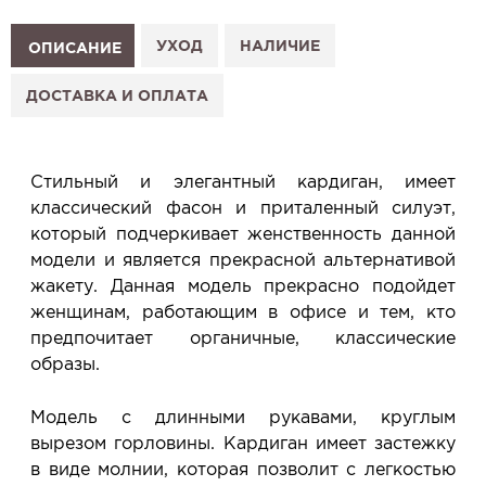
Как это работает:
1. Выберите изделие на сайте.
УХОД
НАЛИЧИЕ
ОПИСАНИЕ
2. Нажмите «Заказать примерку» и выберите салон.
3. Заполните форму и отправьте заявку.
ДОСТАВКА И ОПЛАТА
4. Мы свяжемся с Вами, подтвердим заказ и
сообщим, когда изделие будет готово к примерке.
Услуга бесплатная и ни к чему не обязывает: Вы
Стильный и элегантный кардиган, имеет
примеряете в салоне и уже на месте решаете,
классический фасон и приталенный силуэт,
покупать или нет.
который подчеркивает женственность данной
Планируйте визит в удобное для Вас время -
модели и является прекрасной альтернативой
резерв действует 5 дней.
жакету. Данная модель прекрасно подойдет
женщинам, работающим в офисе и тем, кто
предпочитает органичные, классические
образы.
Модель с длинными рукавами, круглым
вырезом горловины. Кардиган имеет застежку
в виде молнии, которая позволит с легкостью