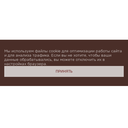
Мы используем файлы cookie для оптимизации работы сайта
и для анализа трафика. Если вы не хотите, чтобы ваши
данные обрабатывались, вы можете отключить их в
настройках браузера.
ПРИНЯТЬ
Подпишитесь, чтобы быть в курсе новинок и получать
индивидуальные предложения от KHAN.Cashmere