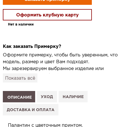
Оформить клубную карту
Нет в наличии
Как заказать Примерку?
Оформите примерку, чтобы быть уверенным, что
модель, размер и цвет Вам подходят.
Мы зарезервируем выбранное изделие или
привезём его в удобный для вас салон и
Показать всё
подготовим к Вашему визиту.
Как это работает:
1. Выберите изделие на сайте.
УХОД
НАЛИЧИЕ
ОПИСАНИЕ
2. Нажмите «Заказать примерку» и выберите салон.
3. Заполните форму и отправьте заявку.
ДОСТАВКА И ОПЛАТА
4. Мы свяжемся с Вами, подтвердим заказ и
сообщим, когда изделие будет готово к примерке.
Палантин с цветочным принтом.