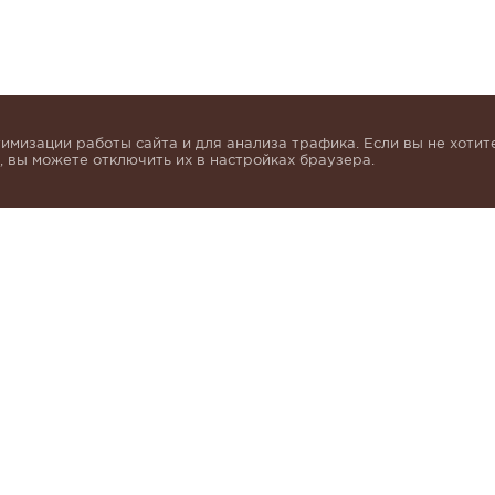
имизации работы сайта и для анализа трафика. Если вы не хотите
 вы можете отключить их в настройках браузера.
инок и получать индивидуальные предложения от KHA
моих персональных данных в соответствии с условия
альных данных
.