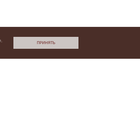
,
ПРИНЯТЬ
N.Cashmere
ми
Политики конфиденциальности