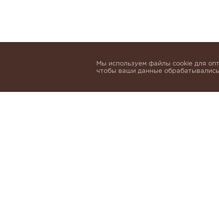
Мы используем файлы cookie для опт
чтобы ваши данные обрабатывались,
Подпишитесь, чтобы быть в курсе нов
email
Я даю согласие на обработку 
и
Политики обработки персон