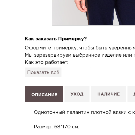
Как заказать Примерку?
Оформите примерку, чтобы быть уверенным,
Мы зарезервируем выбранное изделие или п
Как это работает:
1. Выберите изделие на сайте.
Показать всё
2. Нажмите «Заказать примерку» и выберите
3. Заполните форму и отправьте заявку.
4. Мы свяжемся с Вами, подтвердим заказ и
УХОД
НАЛИЧИЕ
ОПИСАНИЕ
Услуга бесплатная и ни к чему не обязывает
Планируйте визит в удобное для Вас время -
Однотонный палантин плотной вязки с к
Размер: 68*170 см.