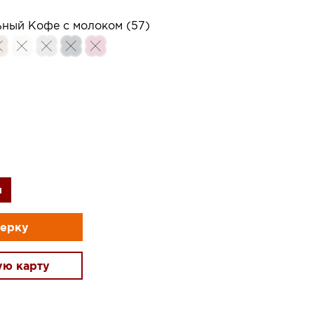
ный Кофе с молоком (57)
и
мерку
ую карту