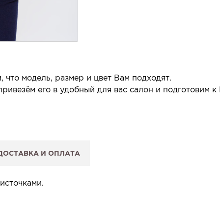
 что модель, размер и цвет Вам подходят.
ривезём его в удобный для вас салон и подготовим к
 салон.
 сообщим, когда изделие будет готово к примерке.
ДОСТАВКА И ОПЛАТА
: Вы примеряете в салоне и уже на месте решаете, пок
 резерв действует 5 дней.
источками.