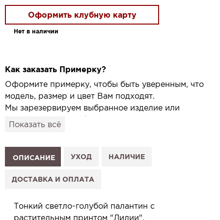
Оформить клубную карту
Нет в наличии
Как заказать Примерку?
Оформите примерку, чтобы быть уверенным, что
модель, размер и цвет Вам подходят.
Мы зарезервируем выбранное изделие или
привезём его в удобный для вас салон и
Показать всё
подготовим к Вашему визиту.
Как это работает:
1. Выберите изделие на сайте.
УХОД
НАЛИЧИЕ
ОПИСАНИЕ
2. Нажмите «Заказать примерку» и выберите салон.
3. Заполните форму и отправьте заявку.
ДОСТАВКА И ОПЛАТА
4. Мы свяжемся с Вами, подтвердим заказ и
сообщим, когда изделие будет готово к примерке.
Тонкий светло-голубой палантин с
Услуга бесплатная и ни к чему не обязывает: Вы
растительным принтом "Лилии".