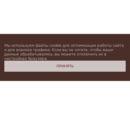
Мы используем файлы cookie для оптимизации работы сайта
и для анализа трафика. Если вы не хотите, чтобы ваши
данные обрабатывались, вы можете отключить их в
настройках браузера.
ПРИНЯТЬ
Подпишитесь, чтобы быть в курсе новинок и получать
индивидуальные предложения от KHAN.Cashmere
email