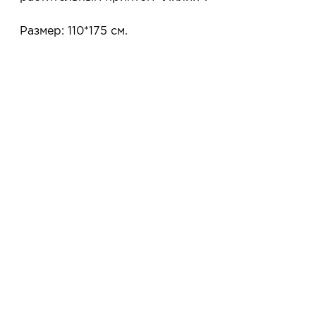
примеряете в салоне и уже на месте решаете,
покупать или нет.
Размер: 110*175 см.
Планируйте визит в удобное для Вас время -
резерв действует 5 дней.