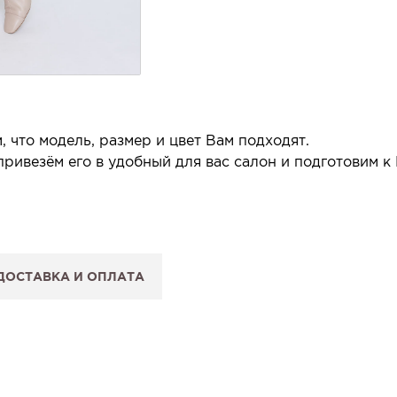
 что модель, размер и цвет Вам подходят.
ривезём его в удобный для вас салон и подготовим к
 салон.
 сообщим, когда изделие будет готово к примерке.
ДОСТАВКА И ОПЛАТА
: Вы примеряете в салоне и уже на месте решаете, пок
 резерв действует 5 дней.