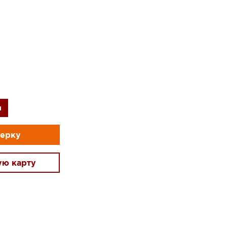
и
мерку
ую карту