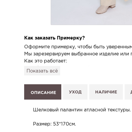
Как заказать Примерку?
Оформите примерку, чтобы быть уверенным,
Мы зарезервируем выбранное изделие или п
Как это работает:
1. Выберите изделие на сайте.
Показать всё
2. Нажмите «Заказать примерку» и выберите
3. Заполните форму и отправьте заявку.
4. Мы свяжемся с Вами, подтвердим заказ и
УХОД
НАЛИЧИЕ
ОПИСАНИЕ
Услуга бесплатная и ни к чему не обязывает
Планируйте визит в удобное для Вас время -
Шелковый палантин атласной текстуры.
Размер: 53*170см.