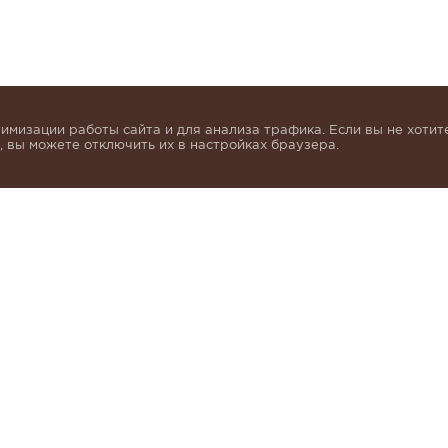
имизации работы сайта и для анализа трафика. Если вы не хотите
 вы можете отключить их в настройках браузера.
инок и получать индивидуальные предложения от KHA
моих персональных данных в соответствии с условия
альных данных
.