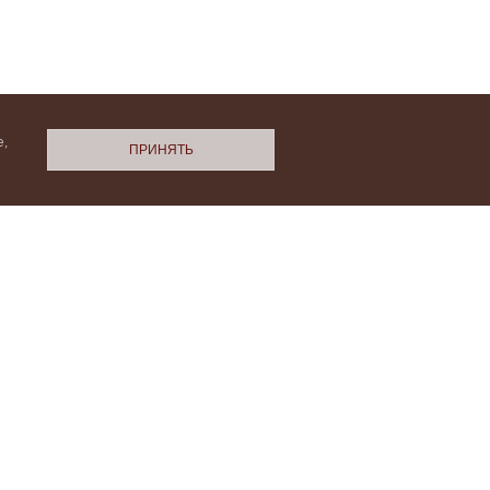
,
ПРИНЯТЬ
N.Cashmere
ми
Политики конфиденциальности