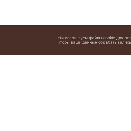
Мы используем файлы cookie для опт
чтобы ваши данные обрабатывались,
Подпишитесь, чтобы быть в курсе нов
email
Я даю согласие на обработку 
и
Политики обработки персон