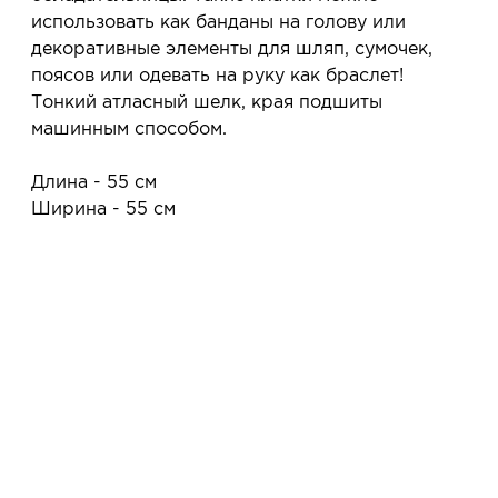
покупать или нет.
использовать как банданы на голову или
Планируйте визит в удобное для Вас время -
декоративные элементы для шляп, сумочек,
резерв действует 5 дней.
поясов или одевать на руку как браслет!
Тонкий атласный шелк, края подшиты
машинным способом.
Длина - 55 см
Ширина - 55 см