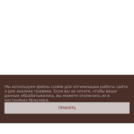
Мы используем файлы cookie для оптимизации работы сайта
и для анализа трафика. Если вы не хотите, чтобы ваши
данные обрабатывались, вы можете отключить их в
настройках браузера.
ПРИНЯТЬ