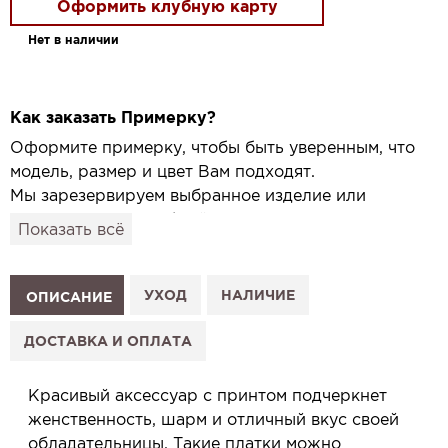
Оформить клубную карту
Нет в наличии
Как заказать Примерку?
Оформите примерку, чтобы быть уверенным, что
модель, размер и цвет Вам подходят.
Мы зарезервируем выбранное изделие или
привезём его в удобный для вас салон и
Показать всё
подготовим к Вашему визиту.
Как это работает:
1. Выберите изделие на сайте.
УХОД
НАЛИЧИЕ
ОПИСАНИЕ
2. Нажмите «Заказать примерку» и выберите салон.
3. Заполните форму и отправьте заявку.
ДОСТАВКА И ОПЛАТА
4. Мы свяжемся с Вами, подтвердим заказ и
сообщим, когда изделие будет готово к примерке.
Красивый аксессуар с принтом подчеркнет
Услуга бесплатная и ни к чему не обязывает: Вы
женственность, шарм и отличный вкус своей
примеряете в салоне и уже на месте решаете,
обладательницы. Такие платки можно