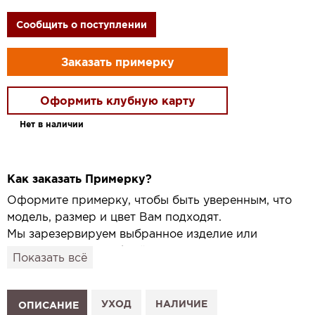
Сообщить о поступлении
Заказать примерку
Оформить клубную карту
Нет в наличии
Как заказать Примерку?
Оформите примерку, чтобы быть уверенным, что
модель, размер и цвет Вам подходят.
Мы зарезервируем выбранное изделие или
привезём его в удобный для вас салон и
Показать всё
подготовим к Вашему визиту.
Как это работает:
1. Выберите изделие на сайте.
УХОД
НАЛИЧИЕ
ОПИСАНИЕ