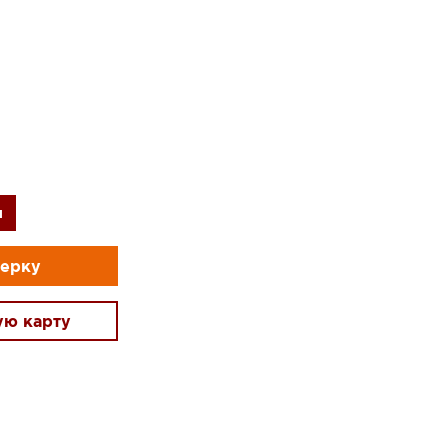
и
мерку
ую карту