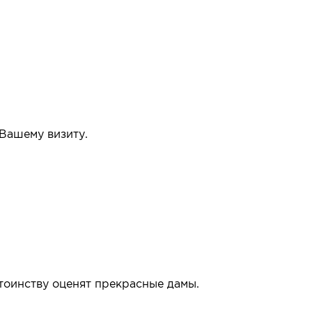
 Вашему визиту.
упать или нет.
тоинству оценят прекрасные дамы.