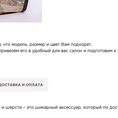
 что модель, размер и цвет Вам подходят.
ривезём его в удобный для вас салон и подготовим к
 салон.
 сообщим, когда изделие будет готово к примерке.
ДОСТАВКА И ОПЛАТА
: Вы примеряете в салоне и уже на месте решаете, пок
 резерв действует 5 дней.
и шерсти – это шикарный аксессуар, который по дос