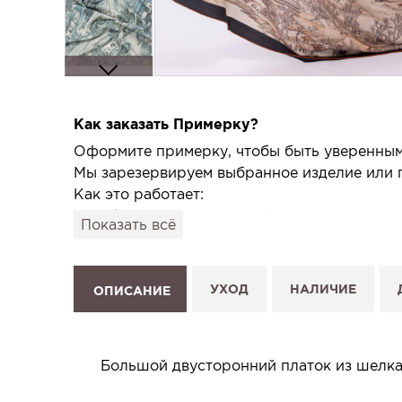
Как заказать Примерку?
Оформите примерку, чтобы быть уверенным,
Мы зарезервируем выбранное изделие или п
Как это работает:
1. Выберите изделие на сайте.
Показать всё
2. Нажмите «Заказать примерку» и выберите
3. Заполните форму и отправьте заявку.
4. Мы свяжемся с Вами, подтвердим заказ и
УХОД
НАЛИЧИЕ
ОПИСАНИЕ
Услуга бесплатная и ни к чему не обязывает
Планируйте визит в удобное для Вас время -
Большой двусторонний платок из шелка 