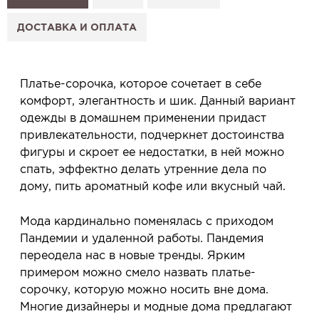
2. Нажмите «Заказать примерку» и выберите салон.
3. Заполните форму и отправьте заявку.
ДОСТАВКА И ОПЛАТА
4. Мы свяжемся с Вами, подтвердим заказ и
сообщим, когда изделие будет готово к примерке.
Услуга бесплатная и ни к чему не обязывает: Вы
Платье-сорочка, которое сочетает в себе
примеряете в салоне и уже на месте решаете,
комфорт, элегантность и шик. Данный вариант
покупать или нет.
одежды в домашнем применении придаст
Планируйте визит в удобное для Вас время -
привлекательности, подчеркнет достоинства
резерв действует 5 дней.
фигуры и скроет ее недостатки, в ней можно
спать, эффектно делать утренние дела по
дому, пить ароматный кофе или вкусный чай.
Мода кардинально поменялась с приходом
Пандемии и удаленной работы. Пандемия
переодела нас в новые тренды. Ярким
примером можно смело назвать платье-
сорочку, которую можно носить вне дома.
Многие дизайнеры и модные дома предлагают