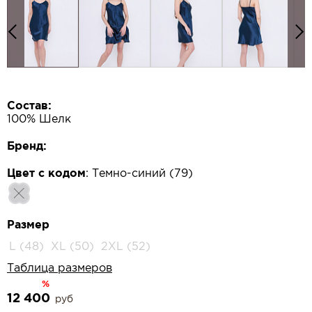
Состав:
100% Шелк
Бренд:
Цвет с кодом
:
Темно-синий (79)
Размер
L (48)
XL (50)
2XL (52)
Таблица размеров
%
12 400
руб