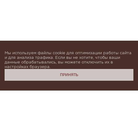
Мы используем файлы cookie для оптимизации работы сайта
и для анализа трафика. Если вы не хотите, чтобы ваши
данные обрабатывались, вы можете отключить их в
настройках браузера.
ПРИНЯТЬ
Подпишитесь, чтобы быть в курсе новинок и получать
индивидуальные предложения от KHAN.Cashmere