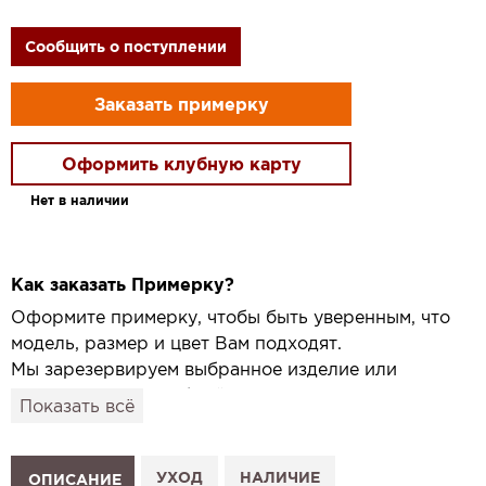
Сообщить о поступлении
Заказать примерку
Оформить клубную карту
Нет в наличии
Как заказать Примерку?
Оформите примерку, чтобы быть уверенным, что
модель, размер и цвет Вам подходят.
Мы зарезервируем выбранное изделие или
привезём его в удобный для вас салон и
Показать всё
подготовим к Вашему визиту.
Как это работает:
1. Выберите изделие на сайте.
УХОД
НАЛИЧИЕ
ОПИСАНИЕ