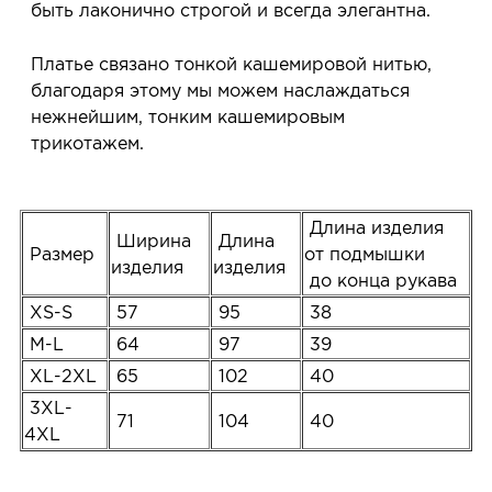
быть лаконично строгой и всегда элегантна.
Платье связано тонкой кашемировой нитью,
благодаря этому мы можем наслаждаться
нежнейшим, тонким кашемировым
трикотажем.
Длина изделия
Ширина
Длина
Размер
от подмышки
изделия
изделия
до конца рукава
XS-S
57
95
38
M-L
64
97
39
XL-2XL
65
102
40
3XL-
71
104
40
4XL