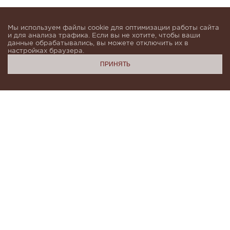
Мы используем файлы cookie для оптимизации работы сайта
и для анализа трафика. Если вы не хотите, чтобы ваши
данные обрабатывались, вы можете отключить их в
настройках браузера.
ПРИНЯТЬ
Подпишитесь, чтобы быть в курсе новинок и получать
индивидуальные предложения от KHAN.Cashmere
email
Я даю согласие на обработку моих
персональных данных в соответствии с
условиями
Политики конфиденциальности
и