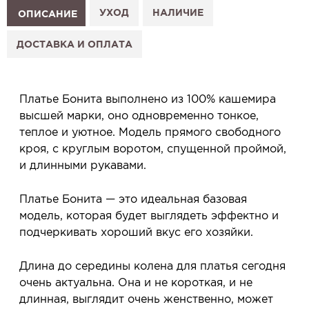
1. Выберите изделие на сайте.
УХОД
НАЛИЧИЕ
ОПИСАНИЕ
2. Нажмите «Заказать примерку» и выберите салон.
3. Заполните форму и отправьте заявку.
ДОСТАВКА И ОПЛАТА
4. Мы свяжемся с Вами, подтвердим заказ и
сообщим, когда изделие будет готово к примерке.
Услуга бесплатная и ни к чему не обязывает: Вы
Платье Бонита выполнено из 100% кашемира
примеряете в салоне и уже на месте решаете,
высшей марки, оно одновременно тонкое,
покупать или нет.
теплое и уютное. Модель прямого свободного
Планируйте визит в удобное для Вас время -
кроя, с круглым воротом, спущенной проймой,
резерв действует 5 дней.
и длинными рукавами.
Платье Бонита — это идеальная базовая
модель, которая будет выглядеть эффектно и
подчеркивать хороший вкус его хозяйки.
Длина до середины колена для платья сегодня
очень актуальна. Она и не короткая, и не
длинная, выглядит очень женственно, может