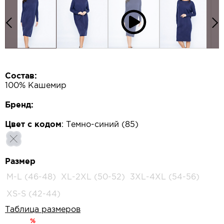
Состав:
100% Кашемир
Бренд:
Цвет с кодом
:
Темно-синий (85)
Размер
M-L (46-48)
XL-2XL (50-52)
3XL-4XL (54-56)
XS-S (42-44)
Таблица размеров
%