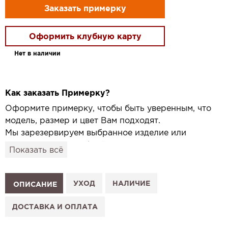
Заказать примерку
Оформить клубную карту
Нет в наличии
Как заказать Примерку?
Оформите примерку, чтобы быть уверенным, что
модель, размер и цвет Вам подходят.
Мы зарезервируем выбранное изделие или
привезём его в удобный для вас салон и
Показать всё
подготовим к Вашему визиту.
Как это работает:
1. Выберите изделие на сайте.
УХОД
НАЛИЧИЕ
ОПИСАНИЕ
2. Нажмите «Заказать примерку» и выберите салон.
3. Заполните форму и отправьте заявку.
ДОСТАВКА И ОПЛАТА
4. Мы свяжемся с Вами, подтвердим заказ и