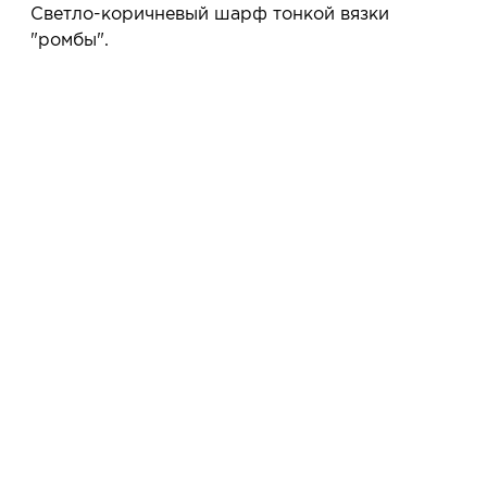
сообщим, когда изделие будет готово к примерке.
Светло-коричневый шарф тонкой вязки
Услуга бесплатная и ни к чему не обязывает: Вы
"ромбы".
примеряете в салоне и уже на месте решаете,
покупать или нет.
Планируйте визит в удобное для Вас время -
резерв действует 5 дней.