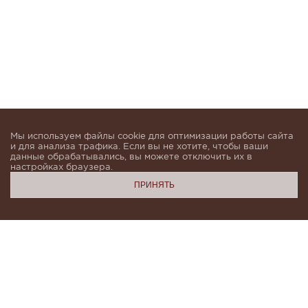
Мы используем файлы cookie для оптимизации работы сайта
и для анализа трафика. Если вы не хотите, чтобы ваши
данные обрабатывались, вы можете отключить их в
настройках браузера.
ПРИНЯТЬ
Подпишитесь, чтобы быть в курсе новинок и получать
индивидуальные предложения от KHAN.Cashmere