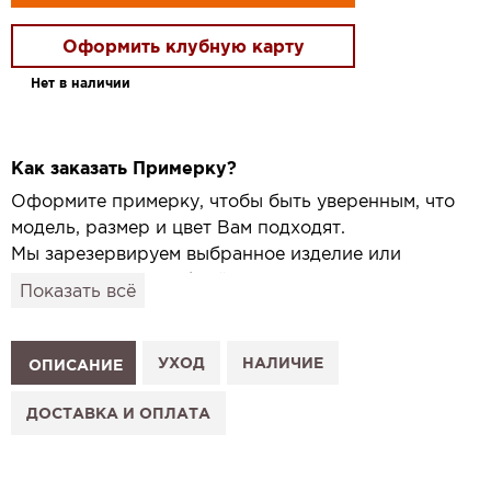
Оформить клубную карту
Нет в наличии
Как заказать Примерку?
Оформите примерку, чтобы быть уверенным, что
модель, размер и цвет Вам подходят.
Мы зарезервируем выбранное изделие или
привезём его в удобный для вас салон и
Показать всё
подготовим к Вашему визиту.
Как это работает:
1. Выберите изделие на сайте.
УХОД
НАЛИЧИЕ
ОПИСАНИЕ
2. Нажмите «Заказать примерку» и выберите салон.
3. Заполните форму и отправьте заявку.
ДОСТАВКА И ОПЛАТА
4. Мы свяжемся с Вами, подтвердим заказ и
сообщим, когда изделие будет готово к примерке.
Услуга бесплатная и ни к чему не обязывает: Вы