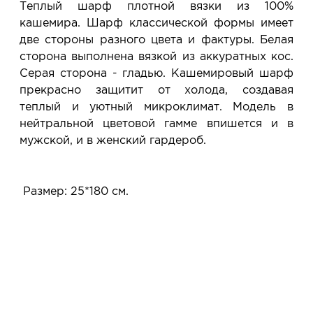
Теплый шарф плотной вязки из 100%
примеряете в салоне и уже на месте решаете,
кашемира. Шарф классической формы имеет
покупать или нет.
две стороны разного цвета и фактуры. Белая
Планируйте визит в удобное для Вас время -
сторона выполнена вязкой из аккуратных кос.
резерв действует 5 дней.
Серая сторона - гладью. Кашемировый шарф
прекрасно защитит от холода, создавая
теплый и уютный микроклимат. Модель в
нейтральной цветовой гамме впишется и в
мужской, и в женский гардероб.
Размер: 25*180 см.