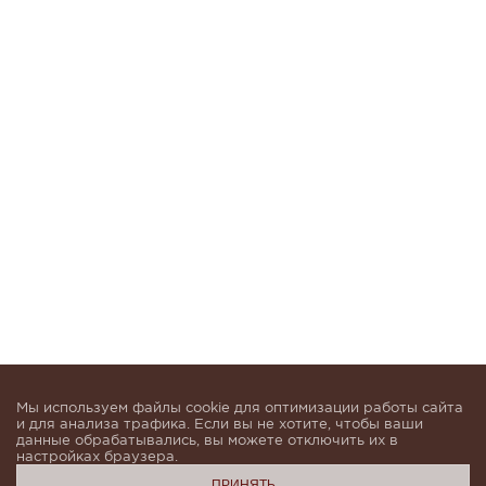
Мы используем файлы cookie для оптимизации работы сайта
и для анализа трафика. Если вы не хотите, чтобы ваши
данные обрабатывались, вы можете отключить их в
настройках браузера.
ПРИНЯТЬ