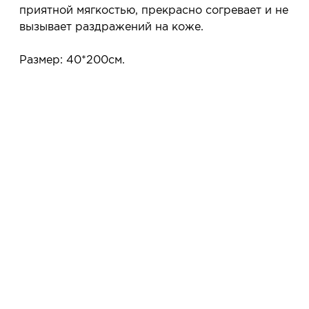
Услуга бесплатная и ни к чему не обязывает: Вы
приятной мягкостью, прекрасно согревает и не
примеряете в салоне и уже на месте решаете,
вызывает раздражений на коже.
покупать или нет.
Планируйте визит в удобное для Вас время -
Размер: 40*200см.
резерв действует 5 дней.