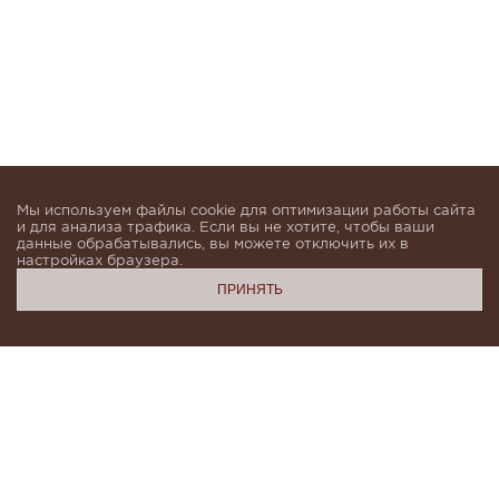
Мы используем файлы cookie для оптимизации работы сайта
и для анализа трафика. Если вы не хотите, чтобы ваши
данные обрабатывались, вы можете отключить их в
настройках браузера.
ПРИНЯТЬ
Подпишитесь, чтобы быть в курсе новинок и получать
индивидуальные предложения от KHAN.Cashmere