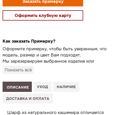
Заказать примерку
Оформить клубную карту
Как заказать Примерку?
Оформите примерку, чтобы быть уверенным, что
модель, размер и цвет Вам подходят.
Мы зарезервируем выбранное изделие или
привезём его в удобный для вас салон и
Показать всё
подготовим к Вашему визиту.
Как это работает:
1. Выберите изделие на сайте.
УХОД
НАЛИЧИЕ
ОПИСАНИЕ
2. Нажмите «Заказать примерку» и выберите салон.
3. Заполните форму и отправьте заявку.
ДОСТАВКА И ОПЛАТА
4. Мы свяжемся с Вами, подтвердим заказ и
сообщим, когда изделие будет готово к примерке.
Шарф из натурального кашемира отличается