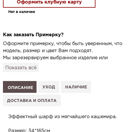
Оформить клубную карту
Нет в наличии
Как заказать Примерку?
Оформите примерку, чтобы быть уверенным, что
модель, размер и цвет Вам подходят.
Мы зарезервируем выбранное изделие или
привезём его в удобный для вас салон и
Показать всё
подготовим к Вашему визиту.
Как это работает:
1. Выберите изделие на сайте.
УХОД
НАЛИЧИЕ
ОПИСАНИЕ
2. Нажмите «Заказать примерку» и выберите салон.
3. Заполните форму и отправьте заявку.
ДОСТАВКА И ОПЛАТА
4. Мы свяжемся с Вами, подтвердим заказ и
сообщим, когда изделие будет готово к примерке.
Эффектный шарф из мягчайшего кашемира.
Услуга бесплатная и ни к чему не обязывает: Вы
примеряете в салоне и уже на месте решаете,
Размер: 34*165см