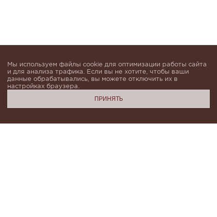
Мы используем файлы cookie для оптимизации работы сайта
и для анализа трафика. Если вы не хотите, чтобы ваши
данные обрабатывались, вы можете отключить их в
настройках браузера.
ПРИНЯТЬ
Подпишитесь, чтобы быть в курсе новинок и получать
индивидуальные предложения от KHAN.Cashmere
email