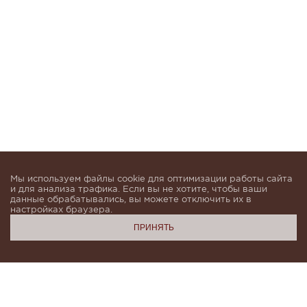
Мы используем файлы cookie для оптимизации работы сайта
и для анализа трафика. Если вы не хотите, чтобы ваши
данные обрабатывались, вы можете отключить их в
настройках браузера.
ПРИНЯТЬ
Подпишитесь, чтобы быть в курсе новинок и получать
индивидуальные предложения от KHAN.Cashmere