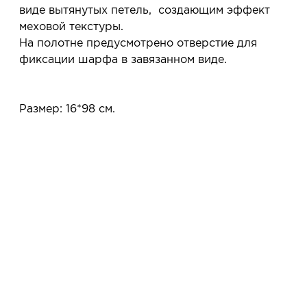
Услуга бесплатная и ни к чему не обязывает: Вы
виде вытянутых петель, создающим эффект
примеряете в салоне и уже на месте решаете,
меховой текстуры.
покупать или нет.
На полотне предусмотрено отверстие для
Планируйте визит в удобное для Вас время -
фиксации шарфа в завязанном виде.
резерв действует 5 дней.
Размер: 16*98 см.