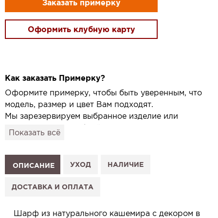
Заказать примерку
Оформить клубную карту
Как заказать Примерку?
Оформите примерку, чтобы быть уверенным, что
модель, размер и цвет Вам подходят.
Мы зарезервируем выбранное изделие или
привезём его в удобный для вас салон и
Показать всё
подготовим к Вашему визиту.
Как это работает:
1. Выберите изделие на сайте.
УХОД
НАЛИЧИЕ
ОПИСАНИЕ
2. Нажмите «Заказать примерку» и выберите салон.
3. Заполните форму и отправьте заявку.
ДОСТАВКА И ОПЛАТА
4. Мы свяжемся с Вами, подтвердим заказ и
сообщим, когда изделие будет готово к примерке.
Шарф из натурального кашемира с декором в